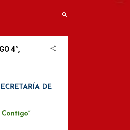
GO 4°,
SECRETARÍA DE
 Contigo”