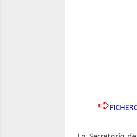
➪
FICHER
La Secretaría d