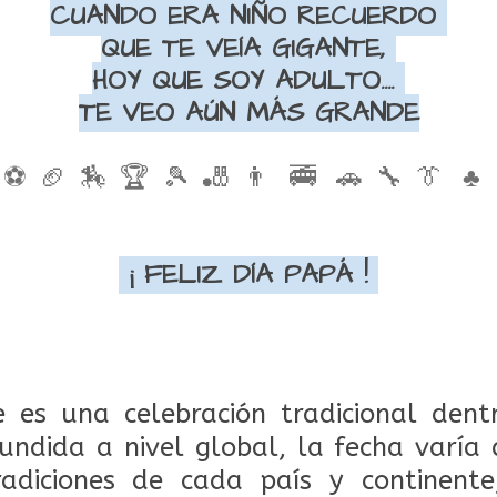
CUANDO ERA NIÑO RECUERDO
QUE TE VEÍA GIGANTE,
HOY QUE SOY ADULTO....
TE VEO AÚN MÁS GRANDE
⚽ 🏈 🏇 🏆 🎾 🎳 👨 🚎 🚗 🔧 👔 ♣
¡ FELIZ DÍA PAPÁ !
 es una celebración tradicional dent
ndida a nivel global, la fecha varía
adiciones de cada país y continent