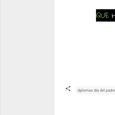
QUE
diplomas día del padr
C
o