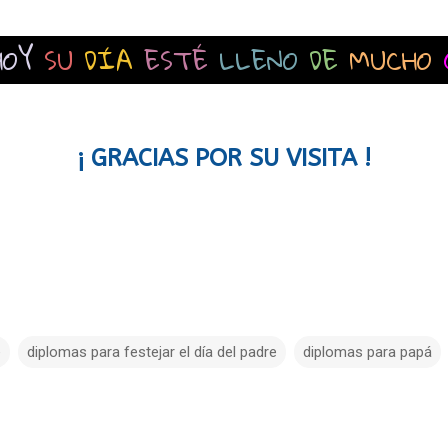
HOY
SU
DÍA
ESTÉ
LLENO
DE
MUCHO
¡ GRACIAS POR SU VISITA !
e
diplomas para festejar el día del padre
diplomas para papá