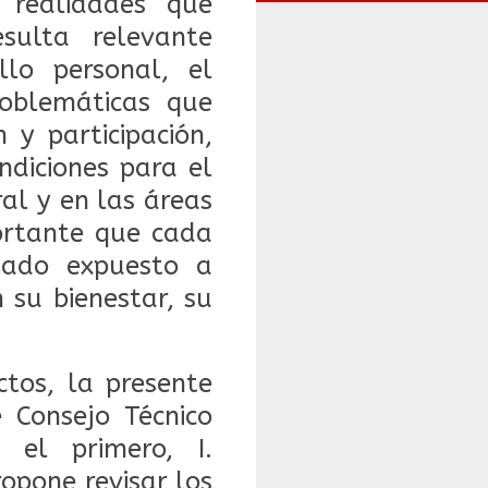
 realidades que
sulta relevante
llo personal, el
roblemáticas que
 y participación,
ndiciones para el
al y en las áreas
ortante que cada
tado expuesto a
 su bienestar, su
ctos, la presente
 Consejo Técnico
el primero, I.
one revisar los