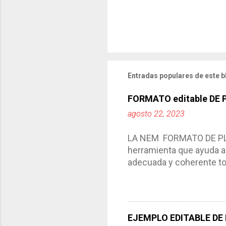
m
e
n
t
a
r
i
o
Entradas populares de este b
FORMATO editable DE
agosto 22, 2023
LA NEM FORMATO DE PLA
herramienta que ayuda a 
adecuada y coherente tod
por medio de la cual de
aprendizaje. La planeaci
del trabajo del docente, 
Responde a los indicador
EJEMPLO EDITABLE DE
Tiene un carácter flexibl