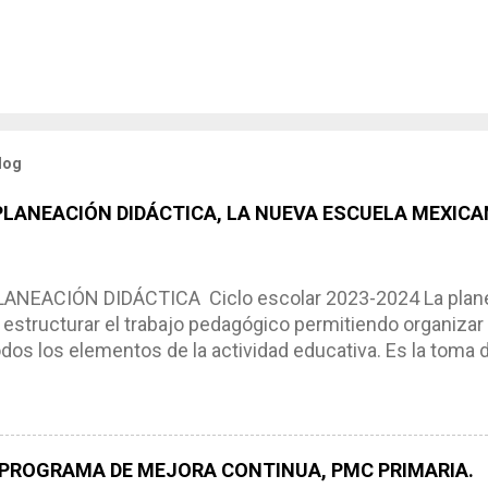
log
 PLANEACIÓN DIDÁCTICA, LA NUEVA ESCUELA MEXICA
NEACIÓN DIDÁCTICA Ciclo escolar 2023-2024 La planea
estructurar el trabajo pedagógico permitiendo organizar
os los elementos de la actividad educativa. Es la toma 
scribimos los elementos que se requieren en los proces
ón didáctica tiene las siguientes características: * Es e
pues lo orienta, le ayuda a tomar decisiones y a retroalime
es de logro, así como a las necesidades de los alumnos 
 PROGRAMA DE MEJORA CONTINUA, PMC PRIMARIA.
e, es decir permite realizar ajustes para mejorar los proc