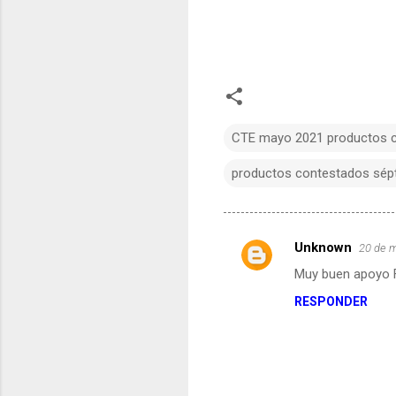
CTE mayo 2021 productos 
productos contestados sép
Unknown
20 de m
C
Muy buen apoyo F
o
RESPONDER
m
e
n
t