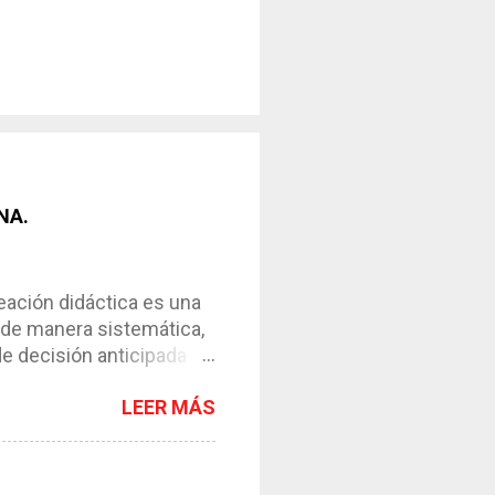
NA.
ción didáctica es una
 de manera sistemática,
de decisión anticipada
os de enseñanza-
LEER MÁS
l instrumento necesario
ntar el proceso. *
y de su contexto. *
esos. *Requiere de la