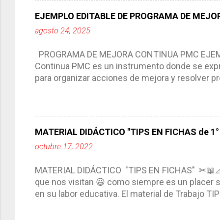
Responde a los indicadores de logro, así como 
EJEMPLO EDITABLE DE PROGRAMA DE MEJOR
Tiene un carácter flexible, es decir permite rea
agosto 24, 2025
interacción de otros miembros de la comunida
compartimos con ustedes un excelente formato d
PROGRAMA DE MEJORA CONTINUA PMC EJEMPL
Continua PMC es un instrumento donde se expre
para organizar acciones de mejora y resolver pr
acciones para las niñas, niños y adolescentes 
concreta y realista que, a partir de un diagnóst
plantea objetivos de mejora, metas y acciones di
problemáticas escolares de manera priorizada
MATERIAL DIDÁCTICO "TIPS EN FICHAS de 1° a
PROGRAMA DE MEJORA CONTINUA *Basarse en un
octubre 17, 2022
comunidad educativa. *Enmarcarse en una políti
futuro. *Ajustarse al contexto. *Ser multianual.
MATERIAL DIDÁCTICO "TIPS EN FICHAS" ✂📖
estrategia de c...
que nos visitan 😃 como siempre es un placer sa
en su labor educativa. El material de Trabajo T
diario del maestro, coloreando, recortando y peg
amena y creativa los conocimientos. Compañero