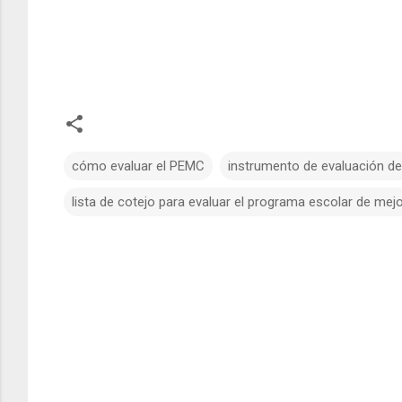
cómo evaluar el PEMC
instrumento de evaluación d
lista de cotejo para evaluar el programa escolar de mej
C
o
m
e
n
t
a