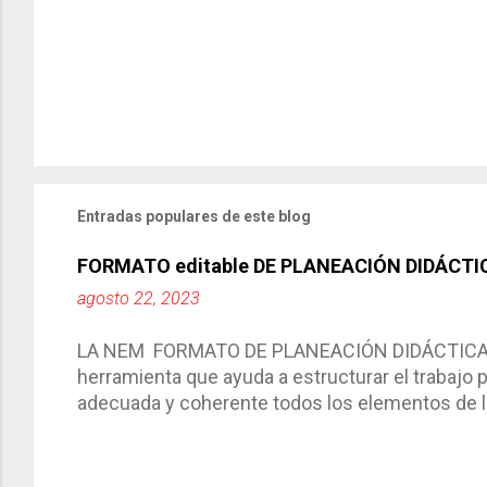
Entradas populares de este blog
FORMATO editable DE PLANEACIÓN DIDÁCTI
agosto 22, 2023
LA NEM FORMATO DE PLANEACIÓN DIDÁCTICA Cic
herramienta que ayuda a estructurar el trabajo
adecuada y coherente todos los elementos de la
por medio de la cual describimos los elemento
aprendizaje. La planeación didáctica tiene las 
del trabajo del docente, pues lo orienta, le ayud