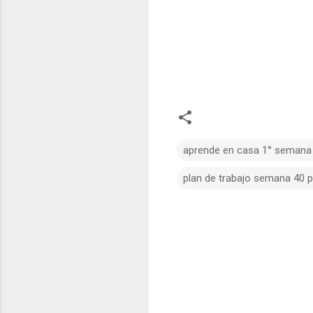
aprende en casa 1° semana
plan de trabajo semana 40 
C
o
m
e
n