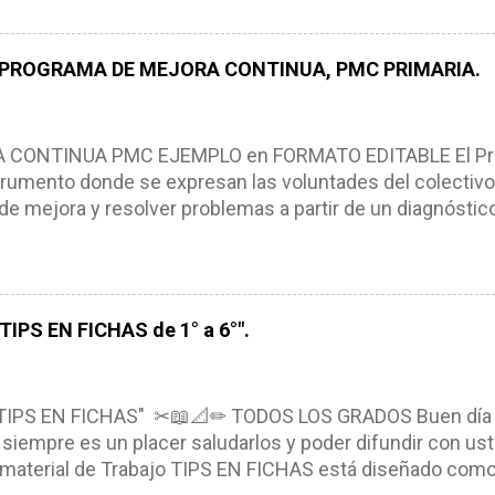
ón didáctica tiene las siguientes características: * Es e
pues lo orienta, le ayuda a tomar decisiones y a retroalime
es de logro, así como a las necesidades de los alumnos 
 PROGRAMA DE MEJORA CONTINUA, PMC PRIMARIA.
e, es decir permite realizar ajustes para mejorar los proc
iembros de la comunidad educativa. Compañeros maestro
un excelente formato de planeación didáctica, el cual n
ONTINUA PMC EJEMPLO en FORMATO EDITABLE El Pro
rumento donde se expresan las voluntades del colectivo
de mejora y resolver problemas a partir de un diagnóstico
, niños y adolescentes (NNA). El Programa de Mejora Con
a partir de un diagnóstico amplio de las condiciones actua
ra, metas y acciones dirigidas a fortalecer los puntos fu
s de manera priorizada y en tiempos establecidos. CAR
IPS EN FICHAS de 1° a 6°".
NTINUA *Basarse en un diagnóstico escolar compartid
marcarse en una política de participación y colaboración
ntexto. *Ser multianual. *Tener un carácter flexible. *Con
TIPS EN FICHAS" ✂📖📐✏ TODOS LOS GRADOS Buen día
siempre es un placer saludarlos y poder difundir con ust
l material de Trabajo TIPS EN FICHAS está diseñado como u