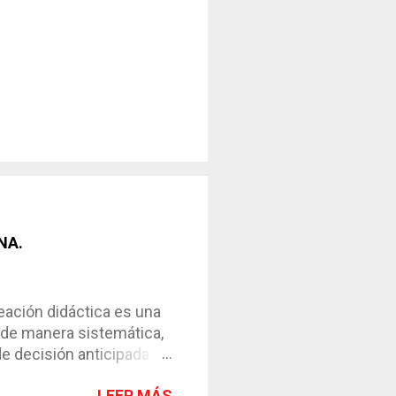
NA.
ción didáctica es una
 de manera sistemática,
de decisión anticipada
os de enseñanza-
LEER MÁS