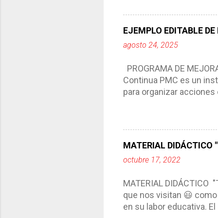
aprendizaje. La planeaci
del trabajo del docente, 
Responde a los indicador
EJEMPLO EDITABLE DE
Tiene un carácter flexibl
agosto 24, 2025
interacción de otros m
compartimos con ustedes 
PROGRAMA DE MEJORA C
Continua PMC es un inst
para organizar acciones 
acciones para las niñas
concreta y realista que, 
plantea objetivos de mejo
problemáticas escolare
MATERIAL DIDÁCTICO "T
PROGRAMA DE MEJORA CO
octubre 17, 2022
comunidad educativa. *En
futuro. *Ajustarse al co
MATERIAL DIDÁCTICO "
estrategia de c...
que nos visitan 😃 como 
en su labor educativa. E