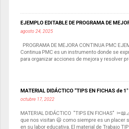
aprendizaje. La planeación didáctica tiene las 
del trabajo del docente, pues lo orienta, le ayud
Responde a los indicadores de logro, así como 
EJEMPLO EDITABLE DE PROGRAMA DE MEJOR
Tiene un carácter flexible, es decir permite rea
agosto 24, 2025
interacción de otros miembros de la comunida
compartimos con ustedes un excelente formato d
PROGRAMA DE MEJORA CONTINUA PMC EJEMPL
Continua PMC es un instrumento donde se expre
para organizar acciones de mejora y resolver pr
acciones para las niñas, niños y adolescentes 
concreta y realista que, a partir de un diagnóst
plantea objetivos de mejora, metas y acciones di
problemáticas escolares de manera priorizada
MATERIAL DIDÁCTICO "TIPS EN FICHAS de 1° a
PROGRAMA DE MEJORA CONTINUA *Basarse en un
octubre 17, 2022
comunidad educativa. *Enmarcarse en una políti
futuro. *Ajustarse al contexto. *Ser multianual.
MATERIAL DIDÁCTICO "TIPS EN FICHAS" ✂📖
estrategia de c...
que nos visitan 😃 como siempre es un placer sa
en su labor educativa. El material de Trabajo T