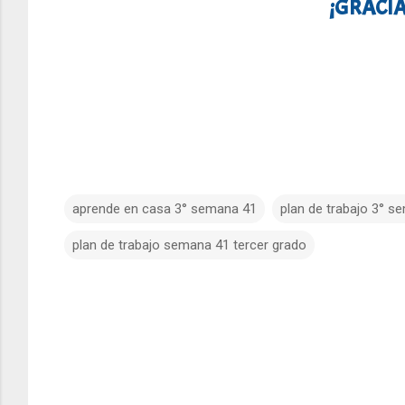
¡GRACIA
aprende en casa 3° semana 41
plan de trabajo 3° s
plan de trabajo semana 41 tercer grado
C
o
m
e
n