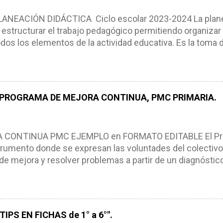
NEACIÓN DIDÁCTICA Ciclo escolar 2023-2024 La planea
estructurar el trabajo pedagógico permitiendo organizar
os los elementos de la actividad educativa. Es la toma 
scribimos los elementos que se requieren en los proces
ón didáctica tiene las siguientes características: * Es e
pues lo orienta, le ayuda a tomar decisiones y a retroalime
es de logro, así como a las necesidades de los alumnos 
 PROGRAMA DE MEJORA CONTINUA, PMC PRIMARIA.
e, es decir permite realizar ajustes para mejorar los proc
iembros de la comunidad educativa. Compañeros maestro
un excelente formato de planeación didáctica, el cual n
ONTINUA PMC EJEMPLO en FORMATO EDITABLE El Pro
rumento donde se expresan las voluntades del colectivo
de mejora y resolver problemas a partir de un diagnóstico
, niños y adolescentes (NNA). El Programa de Mejora Con
a partir de un diagnóstico amplio de las condiciones actua
ra, metas y acciones dirigidas a fortalecer los puntos fu
s de manera priorizada y en tiempos establecidos. CAR
IPS EN FICHAS de 1° a 6°".
NTINUA *Basarse en un diagnóstico escolar compartid