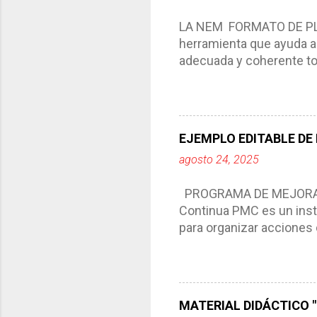
LA NEM FORMATO DE PLA
herramienta que ayuda a 
adecuada y coherente tod
por medio de la cual de
aprendizaje. La planeaci
del trabajo del docente, 
Responde a los indicador
EJEMPLO EDITABLE DE
Tiene un carácter flexibl
agosto 24, 2025
interacción de otros m
compartimos con ustedes 
PROGRAMA DE MEJORA C
Continua PMC es un inst
para organizar acciones 
acciones para las niñas
concreta y realista que, 
plantea objetivos de mejo
problemáticas escolare
MATERIAL DIDÁCTICO "T
PROGRAMA DE MEJORA CO