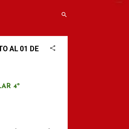
O AL 01 DE
AR 4º