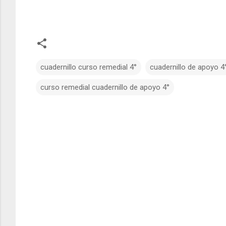
cuadernillo curso remedial 4°
cuadernillo de apoyo 4
curso remedial cuadernillo de apoyo 4°
C
o
m
e
n
t
a
r