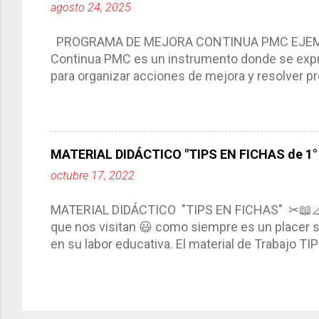
agosto 24, 2025
interacción de otros miembros de la comunida
compartimos con ustedes un excelente formato d
PROGRAMA DE MEJORA CONTINUA PMC EJEMPL
Continua PMC es un instrumento donde se expre
para organizar acciones de mejora y resolver pr
acciones para las niñas, niños y adolescentes 
concreta y realista que, a partir de un diagnóst
plantea objetivos de mejora, metas y acciones di
problemáticas escolares de manera priorizada
MATERIAL DIDÁCTICO "TIPS EN FICHAS de 1° a
PROGRAMA DE MEJORA CONTINUA *Basarse en un
octubre 17, 2022
comunidad educativa. *Enmarcarse en una políti
futuro. *Ajustarse al contexto. *Ser multianual.
MATERIAL DIDÁCTICO "TIPS EN FICHAS" ✂📖
estrategia de c...
que nos visitan 😃 como siempre es un placer sa
en su labor educativa. El material de Trabajo T
diario del maestro, coloreando, recortando y peg
amena y creativa los conocimientos. Compañero
ustedes este excelente material el cual contie
complementar nuestras actividades planeadas. E