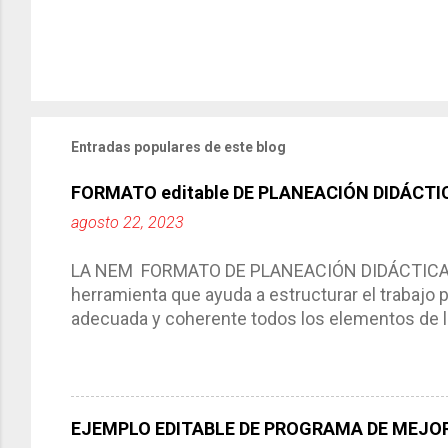
Entradas populares de este blog
FORMATO editable DE PLANEACIÓN DIDÁCTI
agosto 22, 2023
LA NEM FORMATO DE PLANEACIÓN DIDÁCTICA Cic
herramienta que ayuda a estructurar el trabajo
adecuada y coherente todos los elementos de la
por medio de la cual describimos los elemento
aprendizaje. La planeación didáctica tiene las 
del trabajo del docente, pues lo orienta, le ayud
Responde a los indicadores de logro, así como 
EJEMPLO EDITABLE DE PROGRAMA DE MEJOR
Tiene un carácter flexible, es decir permite rea