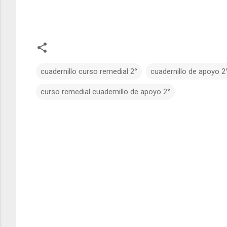
cuadernillo curso remedial 2°
cuadernillo de apoyo 2
curso remedial cuadernillo de apoyo 2°
C
o
m
e
n
t
a
r