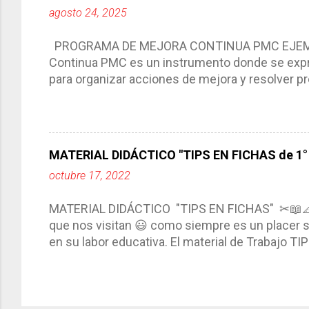
agosto 24, 2025
interacción de otros miembros de la comunida
compartimos con ustedes un excelente formato d
PROGRAMA DE MEJORA CONTINUA PMC EJEMPL
Continua PMC es un instrumento donde se expre
para organizar acciones de mejora y resolver pr
acciones para las niñas, niños y adolescentes 
concreta y realista que, a partir de un diagnóst
plantea objetivos de mejora, metas y acciones di
problemáticas escolares de manera priorizada
MATERIAL DIDÁCTICO "TIPS EN FICHAS de 1° a
PROGRAMA DE MEJORA CONTINUA *Basarse en un
octubre 17, 2022
comunidad educativa. *Enmarcarse en una políti
futuro. *Ajustarse al contexto. *Ser multianual.
MATERIAL DIDÁCTICO "TIPS EN FICHAS" ✂📖
estrategia de c...
que nos visitan 😃 como siempre es un placer sa
en su labor educativa. El material de Trabajo T
diario del maestro, coloreando, recortando y peg
amena y creativa los conocimientos. Compañero
ustedes este excelente material el cual contie
complementar nuestras actividades planeadas. E