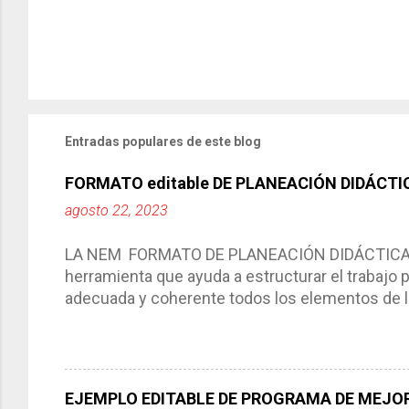
Entradas populares de este blog
FORMATO editable DE PLANEACIÓN DIDÁCTI
agosto 22, 2023
LA NEM FORMATO DE PLANEACIÓN DIDÁCTICA Cic
herramienta que ayuda a estructurar el trabajo
adecuada y coherente todos los elementos de la
por medio de la cual describimos los elemento
aprendizaje. La planeación didáctica tiene las 
del trabajo del docente, pues lo orienta, le ayud
Responde a los indicadores de logro, así como 
EJEMPLO EDITABLE DE PROGRAMA DE MEJOR
Tiene un carácter flexible, es decir permite rea