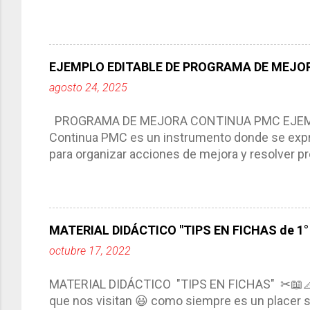
por medio de la cual describimos los elemento
aprendizaje. La planeación didáctica tiene las 
del trabajo del docente, pues lo orienta, le ayud
Responde a los indicadores de logro, así como 
EJEMPLO EDITABLE DE PROGRAMA DE MEJOR
Tiene un carácter flexible, es decir permite rea
agosto 24, 2025
interacción de otros miembros de la comunida
compartimos con ustedes un excelente formato d
PROGRAMA DE MEJORA CONTINUA PMC EJEMPL
Continua PMC es un instrumento donde se expre
para organizar acciones de mejora y resolver pr
acciones para las niñas, niños y adolescentes 
concreta y realista que, a partir de un diagnóst
plantea objetivos de mejora, metas y acciones di
problemáticas escolares de manera priorizada
MATERIAL DIDÁCTICO "TIPS EN FICHAS de 1° a
PROGRAMA DE MEJORA CONTINUA *Basarse en un
octubre 17, 2022
comunidad educativa. *Enmarcarse en una políti
futuro. *Ajustarse al contexto. *Ser multianual.
MATERIAL DIDÁCTICO "TIPS EN FICHAS" ✂📖
estrategia de c...
que nos visitan 😃 como siempre es un placer sa