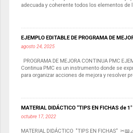
adecuada y coherente todos los elementos de la
por medio de la cual describimos los elemento
aprendizaje. La planeación didáctica tiene las 
del trabajo del docente, pues lo orienta, le ayud
Responde a los indicadores de logro, así como 
EJEMPLO EDITABLE DE PROGRAMA DE MEJOR
Tiene un carácter flexible, es decir permite rea
agosto 24, 2025
interacción de otros miembros de la comunida
compartimos con ustedes un excelente formato d
PROGRAMA DE MEJORA CONTINUA PMC EJEMPL
Continua PMC es un instrumento donde se expre
para organizar acciones de mejora y resolver pr
acciones para las niñas, niños y adolescentes 
concreta y realista que, a partir de un diagnóst
plantea objetivos de mejora, metas y acciones di
problemáticas escolares de manera priorizada
MATERIAL DIDÁCTICO "TIPS EN FICHAS de 1° a
PROGRAMA DE MEJORA CONTINUA *Basarse en un
octubre 17, 2022
comunidad educativa. *Enmarcarse en una políti
futuro. *Ajustarse al contexto. *Ser multianual.
MATERIAL DIDÁCTICO "TIPS EN FICHAS" ✂📖
estrategia de c...