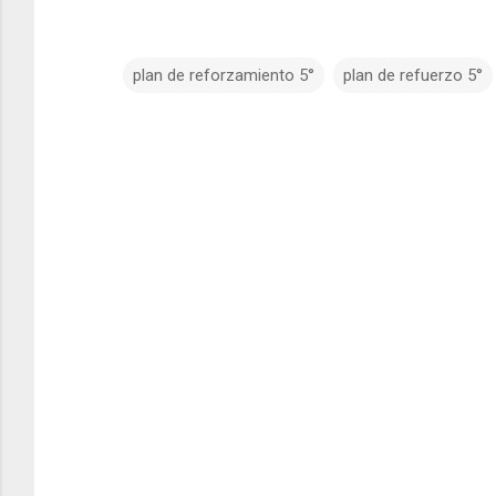
plan de reforzamiento 5°
plan de refuerzo 5°
C
o
m
e
n
t
a
r
i
o
s