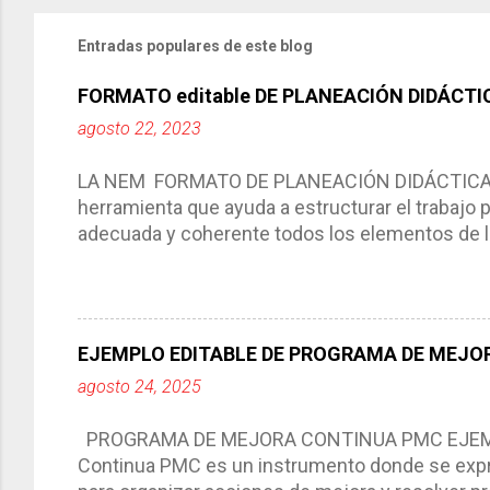
Entradas populares de este blog
FORMATO editable DE PLANEACIÓN DIDÁCTI
agosto 22, 2023
LA NEM FORMATO DE PLANEACIÓN DIDÁCTICA Cic
herramienta que ayuda a estructurar el trabajo
adecuada y coherente todos los elementos de la
por medio de la cual describimos los elemento
aprendizaje. La planeación didáctica tiene las 
del trabajo del docente, pues lo orienta, le ayud
Responde a los indicadores de logro, así como 
EJEMPLO EDITABLE DE PROGRAMA DE MEJOR
Tiene un carácter flexible, es decir permite rea
agosto 24, 2025
interacción de otros miembros de la comunida
compartimos con ustedes un excelente formato d
PROGRAMA DE MEJORA CONTINUA PMC EJEMPL
Continua PMC es un instrumento donde se expre