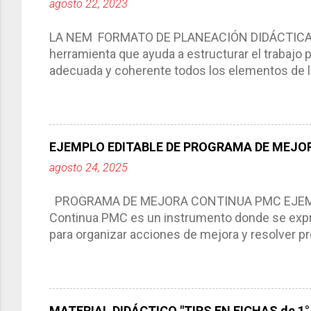
agosto 22, 2023
LA NEM FORMATO DE PLANEACIÓN DIDÁCTICA Cic
herramienta que ayuda a estructurar el trabajo
adecuada y coherente todos los elementos de la
por medio de la cual describimos los elemento
aprendizaje. La planeación didáctica tiene las 
del trabajo del docente, pues lo orienta, le ayud
Responde a los indicadores de logro, así como 
EJEMPLO EDITABLE DE PROGRAMA DE MEJOR
Tiene un carácter flexible, es decir permite rea
agosto 24, 2025
interacción de otros miembros de la comunida
compartimos con ustedes un excelente formato d
PROGRAMA DE MEJORA CONTINUA PMC EJEMPL
Continua PMC es un instrumento donde se expre
para organizar acciones de mejora y resolver pr
acciones para las niñas, niños y adolescentes 
concreta y realista que, a partir de un diagnóst
plantea objetivos de mejora, metas y acciones di
problemáticas escolares de manera priorizada
MATERIAL DIDÁCTICO "TIPS EN FICHAS de 1° a