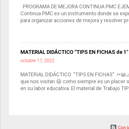
compartimos con ustedes un excelente formato d
PROGRAMA DE MEJORA CONTINUA PMC EJEMPL
Continua PMC es un instrumento donde se expre
para organizar acciones de mejora y resolver pr
acciones para las niñas, niños y adolescentes 
concreta y realista que, a partir de un diagnóst
plantea objetivos de mejora, metas y acciones di
problemáticas escolares de manera priorizada
MATERIAL DIDÁCTICO "TIPS EN FICHAS de 1° a
PROGRAMA DE MEJORA CONTINUA *Basarse en un
octubre 17, 2022
comunidad educativa. *Enmarcarse en una políti
futuro. *Ajustarse al contexto. *Ser multianual.
MATERIAL DIDÁCTICO "TIPS EN FICHAS" ✂📖
estrategia de c...
que nos visitan 😃 como siempre es un placer sa
en su labor educativa. El material de Trabajo T
diario del maestro, coloreando, recortando y peg
amena y creativa los conocimientos. Compañero
ustedes este excelente material el cual contie
complementar nuestras actividades planeadas. E
solo debemos seleccionar la ficha de trabajo
Con la