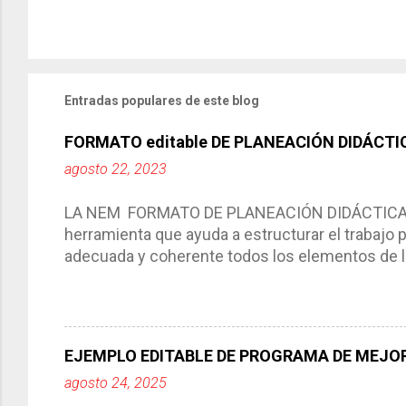
Entradas populares de este blog
FORMATO editable DE PLANEACIÓN DIDÁCTI
agosto 22, 2023
LA NEM FORMATO DE PLANEACIÓN DIDÁCTICA Cic
herramienta que ayuda a estructurar el trabajo
adecuada y coherente todos los elementos de la
por medio de la cual describimos los elemento
aprendizaje. La planeación didáctica tiene las 
del trabajo del docente, pues lo orienta, le ayud
Responde a los indicadores de logro, así como 
EJEMPLO EDITABLE DE PROGRAMA DE MEJOR
Tiene un carácter flexible, es decir permite rea
agosto 24, 2025
interacción de otros miembros de la comunida