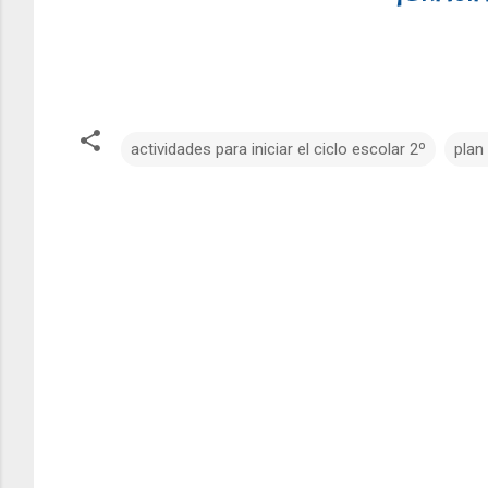
actividades para iniciar el ciclo escolar 2º
plan
C
o
m
e
n
t
a
r
i
o