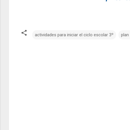
actividades para iniciar el ciclo escolar 3º
plan
C
o
m
e
n
t
a
r
i
o