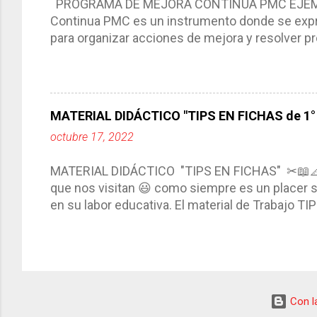
PROGRAMA DE MEJORA CONTINUA PMC EJEMPL
Continua PMC es un instrumento donde se expre
para organizar acciones de mejora y resolver pr
acciones para las niñas, niños y adolescentes 
concreta y realista que, a partir de un diagnóst
plantea objetivos de mejora, metas y acciones di
problemáticas escolares de manera priorizada
MATERIAL DIDÁCTICO "TIPS EN FICHAS de 1° a
PROGRAMA DE MEJORA CONTINUA *Basarse en un
octubre 17, 2022
comunidad educativa. *Enmarcarse en una políti
futuro. *Ajustarse al contexto. *Ser multianual.
MATERIAL DIDÁCTICO "TIPS EN FICHAS" ✂📖
estrategia de c...
que nos visitan 😃 como siempre es un placer sa
en su labor educativa. El material de Trabajo T
diario del maestro, coloreando, recortando y peg
amena y creativa los conocimientos. Compañero
ustedes este excelente material el cual contie
complementar nuestras actividades planeadas. E
solo debemos seleccionar la ficha de trabajo
Con la
TIPS EN FICHAS 3° ✂ TIPS EN FICHAS 4° ✂ TI