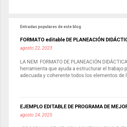
Entradas populares de este blog
FORMATO editable DE PLANEACIÓN DIDÁCTI
agosto 22, 2023
LA NEM FORMATO DE PLANEACIÓN DIDÁCTICA Cic
herramienta que ayuda a estructurar el trabajo
adecuada y coherente todos los elementos de la
por medio de la cual describimos los elemento
aprendizaje. La planeación didáctica tiene las 
del trabajo del docente, pues lo orienta, le ayud
Responde a los indicadores de logro, así como 
EJEMPLO EDITABLE DE PROGRAMA DE MEJOR
Tiene un carácter flexible, es decir permite rea
agosto 24, 2025
interacción de otros miembros de la comunida
compartimos con ustedes un excelente formato d