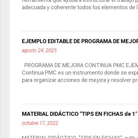
adecuada y coherente todos los elementos de la
por medio de la cual describimos los elemento
aprendizaje. La planeación didáctica tiene las 
del trabajo del docente, pues lo orienta, le ayud
Responde a los indicadores de logro, así como 
EJEMPLO EDITABLE DE PROGRAMA DE MEJOR
Tiene un carácter flexible, es decir permite rea
agosto 24, 2025
interacción de otros miembros de la comunida
compartimos con ustedes un excelente formato d
PROGRAMA DE MEJORA CONTINUA PMC EJEMPL
Continua PMC es un instrumento donde se expre
para organizar acciones de mejora y resolver pr
acciones para las niñas, niños y adolescentes 
concreta y realista que, a partir de un diagnóst
plantea objetivos de mejora, metas y acciones di
problemáticas escolares de manera priorizada
MATERIAL DIDÁCTICO "TIPS EN FICHAS de 1° a
PROGRAMA DE MEJORA CONTINUA *Basarse en un
octubre 17, 2022
comunidad educativa. *Enmarcarse en una políti
futuro. *Ajustarse al contexto. *Ser multianual.
MATERIAL DIDÁCTICO "TIPS EN FICHAS" ✂📖