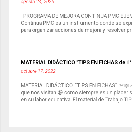
agosto 24, 2025
interacción de otros miembros de la comunida
compartimos con ustedes un excelente formato d
PROGRAMA DE MEJORA CONTINUA PMC EJEMPL
Continua PMC es un instrumento donde se expre
para organizar acciones de mejora y resolver pr
acciones para las niñas, niños y adolescentes 
concreta y realista que, a partir de un diagnóst
plantea objetivos de mejora, metas y acciones di
problemáticas escolares de manera priorizada
MATERIAL DIDÁCTICO "TIPS EN FICHAS de 1° a
PROGRAMA DE MEJORA CONTINUA *Basarse en un
octubre 17, 2022
comunidad educativa. *Enmarcarse en una políti
futuro. *Ajustarse al contexto. *Ser multianual.
MATERIAL DIDÁCTICO "TIPS EN FICHAS" ✂📖
estrategia de c...
que nos visitan 😃 como siempre es un placer sa
en su labor educativa. El material de Trabajo T
diario del maestro, coloreando, recortando y peg
amena y creativa los conocimientos. Compañero
ustedes este excelente material el cual contie
complementar nuestras actividades planeadas. E