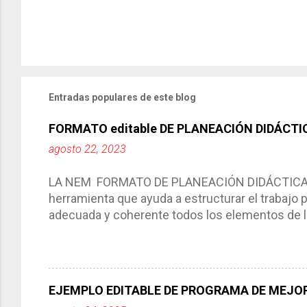
Entradas populares de este blog
FORMATO editable DE PLANEACIÓN DIDÁCTI
agosto 22, 2023
LA NEM FORMATO DE PLANEACIÓN DIDÁCTICA Cic
herramienta que ayuda a estructurar el trabajo
adecuada y coherente todos los elementos de la
por medio de la cual describimos los elemento
aprendizaje. La planeación didáctica tiene las 
del trabajo del docente, pues lo orienta, le ayud
Responde a los indicadores de logro, así como 
EJEMPLO EDITABLE DE PROGRAMA DE MEJOR
Tiene un carácter flexible, es decir permite rea