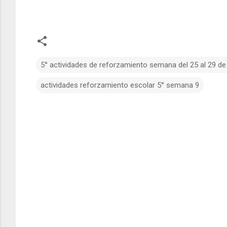
5° actividades de reforzamiento semana del 25 al 29 de
actividades reforzamiento escolar 5° semana 9
C
o
m
e
n
t
a
r
i