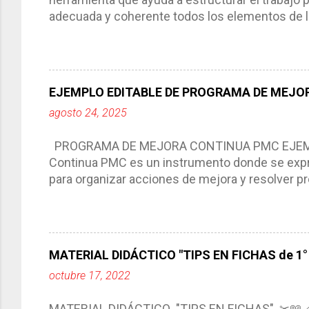
adecuada y coherente todos los elementos de la
por medio de la cual describimos los elemento
aprendizaje. La planeación didáctica tiene las 
del trabajo del docente, pues lo orienta, le ayud
Responde a los indicadores de logro, así como 
EJEMPLO EDITABLE DE PROGRAMA DE MEJOR
Tiene un carácter flexible, es decir permite rea
agosto 24, 2025
interacción de otros miembros de la comunida
compartimos con ustedes un excelente formato d
PROGRAMA DE MEJORA CONTINUA PMC EJEMPL
Continua PMC es un instrumento donde se expre
para organizar acciones de mejora y resolver pr
acciones para las niñas, niños y adolescentes 
concreta y realista que, a partir de un diagnóst
plantea objetivos de mejora, metas y acciones di
problemáticas escolares de manera priorizada
MATERIAL DIDÁCTICO "TIPS EN FICHAS de 1° a
PROGRAMA DE MEJORA CONTINUA *Basarse en un
octubre 17, 2022
comunidad educativa. *Enmarcarse en una políti
futuro. *Ajustarse al contexto. *Ser multianual.
MATERIAL DIDÁCTICO "TIPS EN FICHAS" ✂📖