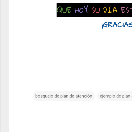
QUE
HOY
SU
DÍA
ES
¡GRACIAS
bosquejo de plan de atención
ejemplo de plan
C
o
m