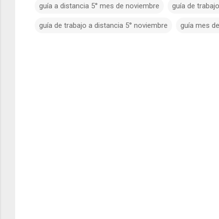
guía a distancia 5° mes de noviembre
guía de traba
guía de trabajo a distancia 5° noviembre
guía mes de
C
o
m
e
n
t
a
r
i
o
s