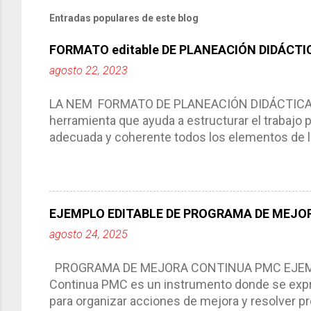
Entradas populares de este blog
FORMATO editable DE PLANEACIÓN DIDÁCTI
agosto 22, 2023
LA NEM FORMATO DE PLANEACIÓN DIDÁCTICA Cic
herramienta que ayuda a estructurar el trabajo
adecuada y coherente todos los elementos de la
por medio de la cual describimos los elemento
aprendizaje. La planeación didáctica tiene las 
del trabajo del docente, pues lo orienta, le ayud
Responde a los indicadores de logro, así como 
EJEMPLO EDITABLE DE PROGRAMA DE MEJOR
Tiene un carácter flexible, es decir permite rea
agosto 24, 2025
interacción de otros miembros de la comunida
compartimos con ustedes un excelente formato d
PROGRAMA DE MEJORA CONTINUA PMC EJEMPL
Continua PMC es un instrumento donde se expre
para organizar acciones de mejora y resolver pr