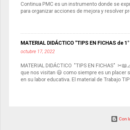
Continua PMC es un instrumento donde se expre
para organizar acciones de mejora y resolver pr
acciones para las niñas, niños y adolescentes 
concreta y realista que, a partir de un diagnóst
plantea objetivos de mejora, metas y acciones di
problemáticas escolares de manera priorizada
MATERIAL DIDÁCTICO "TIPS EN FICHAS de 1° a
PROGRAMA DE MEJORA CONTINUA *Basarse en un
octubre 17, 2022
comunidad educativa. *Enmarcarse en una políti
futuro. *Ajustarse al contexto. *Ser multianual.
MATERIAL DIDÁCTICO "TIPS EN FICHAS" ✂📖
estrategia de c...
que nos visitan 😃 como siempre es un placer sa
en su labor educativa. El material de Trabajo T
diario del maestro, coloreando, recortando y peg
amena y creativa los conocimientos. Compañero
ustedes este excelente material el cual contie
complementar nuestras actividades planeadas. E
solo debemos seleccionar la ficha de trabajo
Con la
TIPS EN FICHAS 3° ✂ TIPS EN FICHAS 4° ✂ TI
consultar el Fichero, estamos seguros de que ..