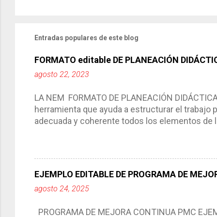
Entradas populares de este blog
FORMATO editable DE PLANEACIÓN DIDÁCTI
agosto 22, 2023
LA NEM FORMATO DE PLANEACIÓN DIDÁCTICA Cic
herramienta que ayuda a estructurar el trabajo
adecuada y coherente todos los elementos de la
por medio de la cual describimos los elemento
aprendizaje. La planeación didáctica tiene las 
del trabajo del docente, pues lo orienta, le ayud
Responde a los indicadores de logro, así como 
EJEMPLO EDITABLE DE PROGRAMA DE MEJOR
Tiene un carácter flexible, es decir permite rea
agosto 24, 2025
interacción de otros miembros de la comunida
compartimos con ustedes un excelente formato d
PROGRAMA DE MEJORA CONTINUA PMC EJEMPL