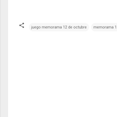
juego memorama 12 de octubre
memorama 12
C
o
m
e
n
t
a
r
i
o
s