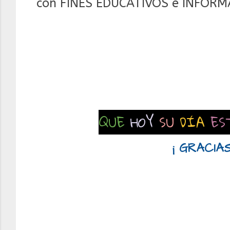
con FINES EDUCATIVOS e INFORM
QUE
HOY
SU
DÍA
ES
¡ GRACIAS