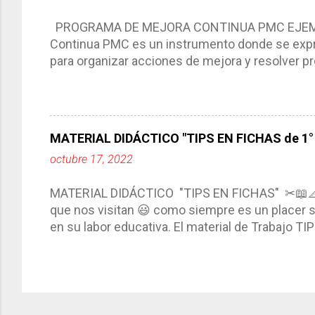
compartimos con ustedes un excelente formato d
PROGRAMA DE MEJORA CONTINUA PMC EJEMPL
Continua PMC es un instrumento donde se expre
para organizar acciones de mejora y resolver pr
acciones para las niñas, niños y adolescentes 
concreta y realista que, a partir de un diagnóst
plantea objetivos de mejora, metas y acciones di
problemáticas escolares de manera priorizada
MATERIAL DIDÁCTICO "TIPS EN FICHAS de 1° a
PROGRAMA DE MEJORA CONTINUA *Basarse en un
octubre 17, 2022
comunidad educativa. *Enmarcarse en una políti
futuro. *Ajustarse al contexto. *Ser multianual.
MATERIAL DIDÁCTICO "TIPS EN FICHAS" ✂📖
estrategia de c...
que nos visitan 😃 como siempre es un placer sa
en su labor educativa. El material de Trabajo T
diario del maestro, coloreando, recortando y peg
amena y creativa los conocimientos. Compañero
ustedes este excelente material el cual contie
complementar nuestras actividades planeadas. E
solo debemos seleccionar la ficha de trabajo