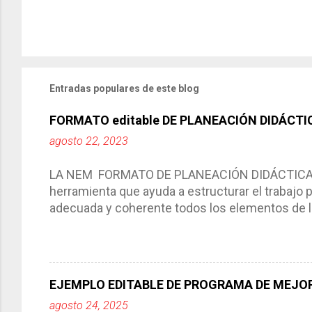
Entradas populares de este blog
FORMATO editable DE PLANEACIÓN DIDÁCTI
agosto 22, 2023
LA NEM FORMATO DE PLANEACIÓN DIDÁCTICA Cic
herramienta que ayuda a estructurar el trabajo
adecuada y coherente todos los elementos de la
por medio de la cual describimos los elemento
aprendizaje. La planeación didáctica tiene las 
del trabajo del docente, pues lo orienta, le ayud
Responde a los indicadores de logro, así como 
EJEMPLO EDITABLE DE PROGRAMA DE MEJOR
Tiene un carácter flexible, es decir permite rea
agosto 24, 2025
interacción de otros miembros de la comunida