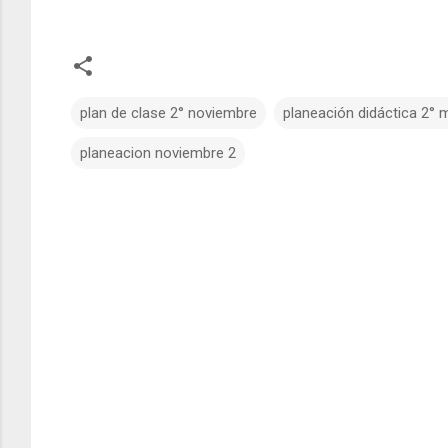
plan de clase 2° noviembre
planeación didáctica 2°
planeacion noviembre 2
C
o
m
e
n
t
a
r
i