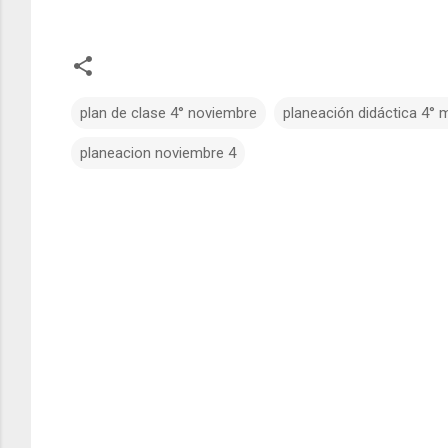
plan de clase 4° noviembre
planeación didáctica 4°
planeacion noviembre 4
C
o
m
e
n
t
a
r
i