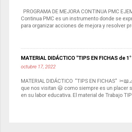
compartimos con ustedes un excelente formato d
PROGRAMA DE MEJORA CONTINUA PMC EJEMPL
Continua PMC es un instrumento donde se expre
para organizar acciones de mejora y resolver pr
acciones para las niñas, niños y adolescentes 
concreta y realista que, a partir de un diagnóst
plantea objetivos de mejora, metas y acciones di
problemáticas escolares de manera priorizada
MATERIAL DIDÁCTICO "TIPS EN FICHAS de 1° a
PROGRAMA DE MEJORA CONTINUA *Basarse en un
octubre 17, 2022
comunidad educativa. *Enmarcarse en una políti
futuro. *Ajustarse al contexto. *Ser multianual.
MATERIAL DIDÁCTICO "TIPS EN FICHAS" ✂📖
estrategia de c...
que nos visitan 😃 como siempre es un placer sa
en su labor educativa. El material de Trabajo T
diario del maestro, coloreando, recortando y peg
amena y creativa los conocimientos. Compañero
ustedes este excelente material el cual contie
complementar nuestras actividades planeadas. E
solo debemos seleccionar la ficha de trabajo