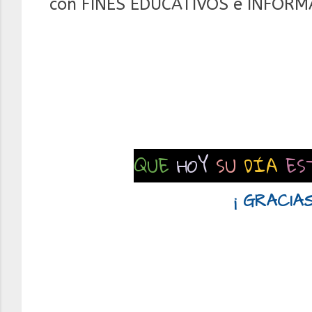
con FINES EDUCATIVOS e INFORM
QUE
HOY
SU
DÍA
ES
¡ GRACIAS