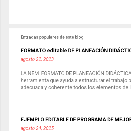
Entradas populares de este blog
FORMATO editable DE PLANEACIÓN DIDÁCTI
agosto 22, 2023
LA NEM FORMATO DE PLANEACIÓN DIDÁCTICA Cic
herramienta que ayuda a estructurar el trabajo
adecuada y coherente todos los elementos de la
por medio de la cual describimos los elemento
aprendizaje. La planeación didáctica tiene las 
del trabajo del docente, pues lo orienta, le ayud
Responde a los indicadores de logro, así como 
EJEMPLO EDITABLE DE PROGRAMA DE MEJOR
Tiene un carácter flexible, es decir permite rea
agosto 24, 2025
interacción de otros miembros de la comunida