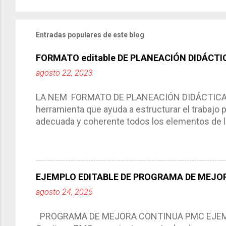
Entradas populares de este blog
FORMATO editable DE PLANEACIÓN DIDÁCTI
agosto 22, 2023
LA NEM FORMATO DE PLANEACIÓN DIDÁCTICA Cic
herramienta que ayuda a estructurar el trabajo
adecuada y coherente todos los elementos de la
por medio de la cual describimos los elemento
aprendizaje. La planeación didáctica tiene las 
del trabajo del docente, pues lo orienta, le ayud
Responde a los indicadores de logro, así como 
EJEMPLO EDITABLE DE PROGRAMA DE MEJOR
Tiene un carácter flexible, es decir permite rea
agosto 24, 2025
interacción de otros miembros de la comunida
compartimos con ustedes un excelente formato d
PROGRAMA DE MEJORA CONTINUA PMC EJEMPL