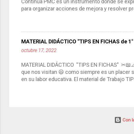
Continua PMC es un instrumento donde se expre
para organizar acciones de mejora y resolver pr
acciones para las niñas, niños y adolescentes 
concreta y realista que, a partir de un diagnóst
plantea objetivos de mejora, metas y acciones di
problemáticas escolares de manera priorizada
MATERIAL DIDÁCTICO "TIPS EN FICHAS de 1° a
PROGRAMA DE MEJORA CONTINUA *Basarse en un
octubre 17, 2022
comunidad educativa. *Enmarcarse en una políti
futuro. *Ajustarse al contexto. *Ser multianual.
MATERIAL DIDÁCTICO "TIPS EN FICHAS" ✂📖
estrategia de c...
que nos visitan 😃 como siempre es un placer sa
en su labor educativa. El material de Trabajo T
diario del maestro, coloreando, recortando y peg
amena y creativa los conocimientos. Compañero
ustedes este excelente material el cual contie
complementar nuestras actividades planeadas. E
solo debemos seleccionar la ficha de trabajo
Con la
TIPS EN FICHAS 3° ✂ TIPS EN FICHAS 4° ✂ TI
consultar el Fichero, estamos seguros de que ..