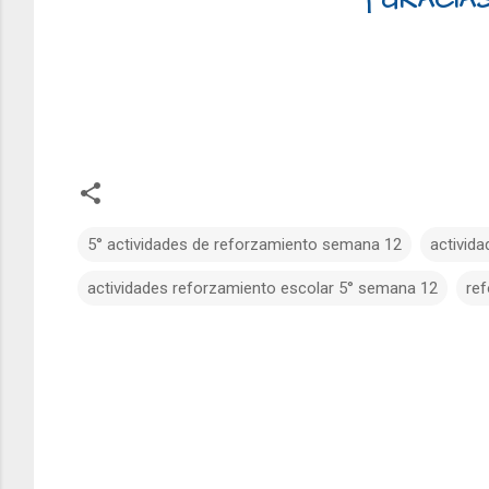
¡ GRACIAS
5° actividades de reforzamiento semana 12
activid
actividades reforzamiento escolar 5° semana 12
re
C
o
m
e
n