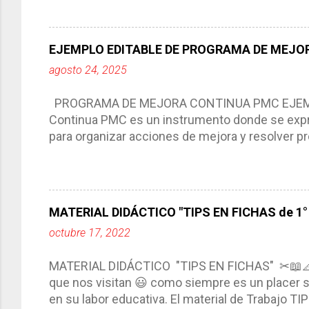
aprendizaje. La planeación didáctica tiene las 
del trabajo del docente, pues lo orienta, le ayud
Responde a los indicadores de logro, así como 
EJEMPLO EDITABLE DE PROGRAMA DE MEJOR
Tiene un carácter flexible, es decir permite rea
agosto 24, 2025
interacción de otros miembros de la comunida
compartimos con ustedes un excelente formato d
PROGRAMA DE MEJORA CONTINUA PMC EJEMPL
Continua PMC es un instrumento donde se expre
para organizar acciones de mejora y resolver pr
acciones para las niñas, niños y adolescentes 
concreta y realista que, a partir de un diagnóst
plantea objetivos de mejora, metas y acciones di
problemáticas escolares de manera priorizada
MATERIAL DIDÁCTICO "TIPS EN FICHAS de 1° a
PROGRAMA DE MEJORA CONTINUA *Basarse en un
octubre 17, 2022
comunidad educativa. *Enmarcarse en una políti
futuro. *Ajustarse al contexto. *Ser multianual.
MATERIAL DIDÁCTICO "TIPS EN FICHAS" ✂📖
estrategia de c...
que nos visitan 😃 como siempre es un placer sa
en su labor educativa. El material de Trabajo T