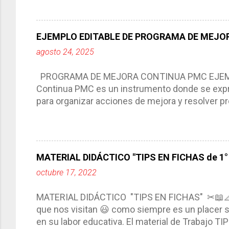
aprendizaje. La planeación didáctica tiene las 
del trabajo del docente, pues lo orienta, le ayud
Responde a los indicadores de logro, así como 
EJEMPLO EDITABLE DE PROGRAMA DE MEJOR
Tiene un carácter flexible, es decir permite rea
agosto 24, 2025
interacción de otros miembros de la comunida
compartimos con ustedes un excelente formato d
PROGRAMA DE MEJORA CONTINUA PMC EJEMPL
Continua PMC es un instrumento donde se expre
para organizar acciones de mejora y resolver pr
acciones para las niñas, niños y adolescentes 
concreta y realista que, a partir de un diagnóst
plantea objetivos de mejora, metas y acciones di
problemáticas escolares de manera priorizada
MATERIAL DIDÁCTICO "TIPS EN FICHAS de 1° a
PROGRAMA DE MEJORA CONTINUA *Basarse en un
octubre 17, 2022
comunidad educativa. *Enmarcarse en una políti
futuro. *Ajustarse al contexto. *Ser multianual.
MATERIAL DIDÁCTICO "TIPS EN FICHAS" ✂📖
estrategia de c...
que nos visitan 😃 como siempre es un placer sa
en su labor educativa. El material de Trabajo T