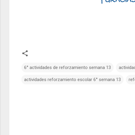
¡ GRACIAS
6° actividades de reforzamiento semana 13
activid
actividades reforzamiento escolar 6° semana 13
re
C
o
m
e
n