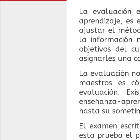
La evaluación 
aprendizaje, es
ajustar el méto
la información 
objetivos del c
asignarles una ca
La evaluación no
maestros es có
evaluación. Ex
enseñanza-apren
hasta su sometim
El examen escri
esta prueba el p