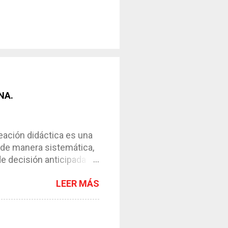
NA.
ción didáctica es una
 de manera sistemática,
de decisión anticipada
os de enseñanza-
LEER MÁS
l instrumento necesario
ntar el proceso. *
y de su contexto. *
esos. *Requiere de la