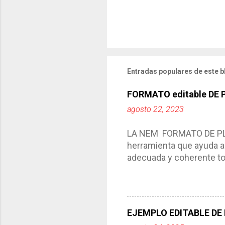
Entradas populares de este b
FORMATO editable DE
agosto 22, 2023
LA NEM FORMATO DE PLA
herramienta que ayuda a 
adecuada y coherente tod
por medio de la cual de
aprendizaje. La planeaci
del trabajo del docente, 
Responde a los indicador
EJEMPLO EDITABLE DE
Tiene un carácter flexibl