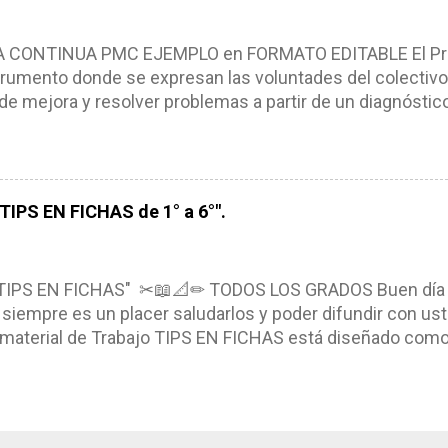
iembros de la comunidad educativa. Compañeros maestro
un excelente formato de planeación didáctica, el cual n
ONTINUA PMC EJEMPLO en FORMATO EDITABLE El Pro
rumento donde se expresan las voluntades del colectivo
de mejora y resolver problemas a partir de un diagnóstico
, niños y adolescentes (NNA). El Programa de Mejora Con
a partir de un diagnóstico amplio de las condiciones actua
ra, metas y acciones dirigidas a fortalecer los puntos fu
s de manera priorizada y en tiempos establecidos. CAR
IPS EN FICHAS de 1° a 6°".
NTINUA *Basarse en un diagnóstico escolar compartid
marcarse en una política de participación y colaboración
ntexto. *Ser multianual. *Tener un carácter flexible. *Con
TIPS EN FICHAS" ✂📖📐✏ TODOS LOS GRADOS Buen día
siempre es un placer saludarlos y poder difundir con ust
l material de Trabajo TIPS EN FICHAS está diseñado como u
eando, recortando y pegando en su libreta el material, el 
nocimientos. Compañeros que el día de hoy nos visitan e
aterial el cual contiene diversas actividades que nos p
ctividades planeadas. El archivo se encuentra en pdf y r