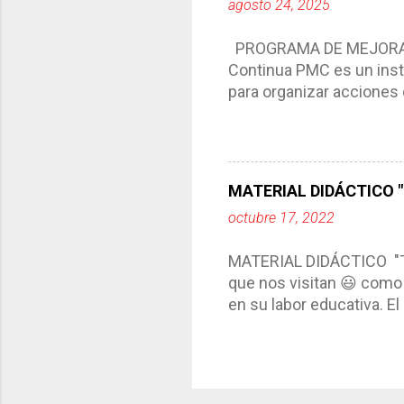
agosto 24, 2025
interacción de otros m
compartimos con ustedes 
PROGRAMA DE MEJORA C
Continua PMC es un inst
para organizar acciones 
acciones para las niñas
concreta y realista que, 
plantea objetivos de mejo
problemáticas escolare
MATERIAL DIDÁCTICO "T
PROGRAMA DE MEJORA CO
octubre 17, 2022
comunidad educativa. *En
futuro. *Ajustarse al co
MATERIAL DIDÁCTICO "
estrategia de c...
que nos visitan 😃 como 
en su labor educativa. E
diario del maestro, color
amena y creativa los co
ustedes este excelente m
complementar nuestras a