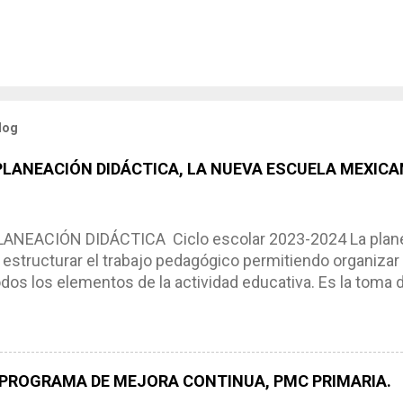
log
 PLANEACIÓN DIDÁCTICA, LA NUEVA ESCUELA MEXICA
NEACIÓN DIDÁCTICA Ciclo escolar 2023-2024 La planea
estructurar el trabajo pedagógico permitiendo organizar
os los elementos de la actividad educativa. Es la toma 
scribimos los elementos que se requieren en los proces
ón didáctica tiene las siguientes características: * Es e
pues lo orienta, le ayuda a tomar decisiones y a retroalime
es de logro, así como a las necesidades de los alumnos 
 PROGRAMA DE MEJORA CONTINUA, PMC PRIMARIA.
e, es decir permite realizar ajustes para mejorar los proc