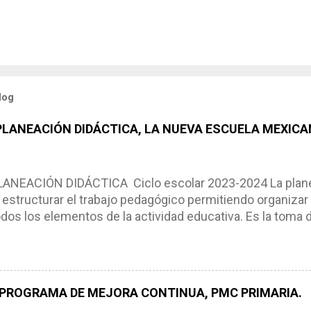
log
 PLANEACIÓN DIDÁCTICA, LA NUEVA ESCUELA MEXICA
NEACIÓN DIDÁCTICA Ciclo escolar 2023-2024 La planea
estructurar el trabajo pedagógico permitiendo organizar
os los elementos de la actividad educativa. Es la toma 
scribimos los elementos que se requieren en los proces
ón didáctica tiene las siguientes características: * Es e
pues lo orienta, le ayuda a tomar decisiones y a retroalime
es de logro, así como a las necesidades de los alumnos 
 PROGRAMA DE MEJORA CONTINUA, PMC PRIMARIA.
e, es decir permite realizar ajustes para mejorar los proc