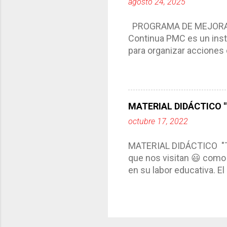
agosto 24, 2025
interacción de otros m
compartimos con ustedes 
PROGRAMA DE MEJORA C
Continua PMC es un inst
para organizar acciones 
acciones para las niñas
concreta y realista que, 
plantea objetivos de mejo
problemáticas escolare
MATERIAL DIDÁCTICO "T
PROGRAMA DE MEJORA CO
octubre 17, 2022
comunidad educativa. *En
futuro. *Ajustarse al co
MATERIAL DIDÁCTICO "
estrategia de c...
que nos visitan 😃 como 
en su labor educativa. E
diario del maestro, color
amena y creativa los co
ustedes este excelente m
complementar nuestras a