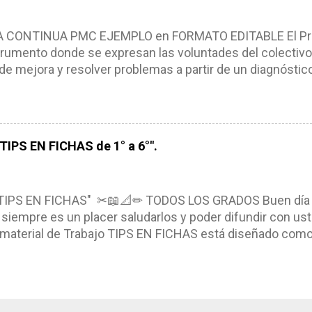
iembros de la comunidad educativa. Compañeros maestro
un excelente formato de planeación didáctica, el cual n
ONTINUA PMC EJEMPLO en FORMATO EDITABLE El Pro
rumento donde se expresan las voluntades del colectivo
de mejora y resolver problemas a partir de un diagnóstico
, niños y adolescentes (NNA). El Programa de Mejora Con
a partir de un diagnóstico amplio de las condiciones actua
ra, metas y acciones dirigidas a fortalecer los puntos fu
s de manera priorizada y en tiempos establecidos. CAR
IPS EN FICHAS de 1° a 6°".
NTINUA *Basarse en un diagnóstico escolar compartid
marcarse en una política de participación y colaboración
ntexto. *Ser multianual. *Tener un carácter flexible. *Con
TIPS EN FICHAS" ✂📖📐✏ TODOS LOS GRADOS Buen día
siempre es un placer saludarlos y poder difundir con ust
l material de Trabajo TIPS EN FICHAS está diseñado como u
eando, recortando y pegando en su libreta el material, el 
nocimientos. Compañeros que el día de hoy nos visitan e
aterial el cual contiene diversas actividades que nos p
ctividades planeadas. El archivo se encuentra en pdf y r