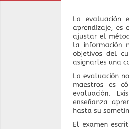
La evaluación 
aprendizaje, es
ajustar el méto
la información 
objetivos del c
asignarles una ca
La evaluación no
maestros es có
evaluación. Ex
enseñanza-apren
hasta su sometim
El examen escri