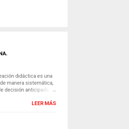
NA.
ción didáctica es una
 de manera sistemática,
de decisión anticipada
os de enseñanza-
LEER MÁS
l instrumento necesario
ntar el proceso. *
y de su contexto. *
esos. *Requiere de la