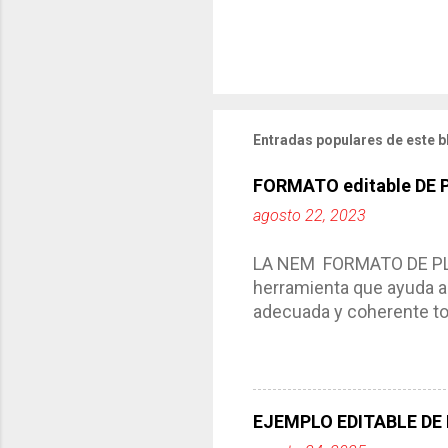
Entradas populares de este b
FORMATO editable DE
agosto 22, 2023
LA NEM FORMATO DE PLA
herramienta que ayuda a 
adecuada y coherente tod
por medio de la cual de
aprendizaje. La planeaci
del trabajo del docente, 
Responde a los indicador
EJEMPLO EDITABLE DE
Tiene un carácter flexibl