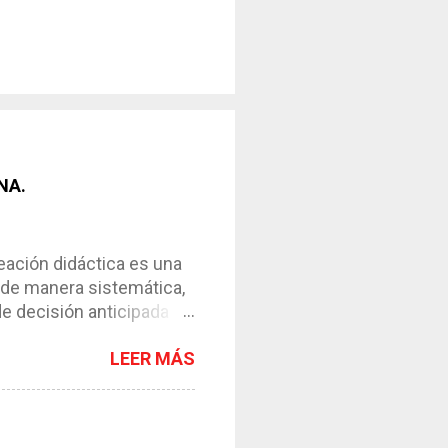
NA.
ción didáctica es una
 de manera sistemática,
de decisión anticipada
os de enseñanza-
LEER MÁS
l instrumento necesario
ntar el proceso. *
y de su contexto. *
esos. *Requiere de la