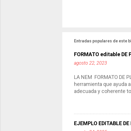
Entradas populares de este b
FORMATO editable DE
agosto 22, 2023
LA NEM FORMATO DE PLA
herramienta que ayuda a 
adecuada y coherente tod
por medio de la cual de
aprendizaje. La planeaci
del trabajo del docente, 
Responde a los indicador
EJEMPLO EDITABLE DE
Tiene un carácter flexibl