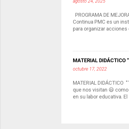
agosto 24, 2025
interacción de otros m
compartimos con ustedes 
PROGRAMA DE MEJORA C
Continua PMC es un inst
para organizar acciones 
acciones para las niñas
concreta y realista que, 
plantea objetivos de mejo
problemáticas escolare
MATERIAL DIDÁCTICO "T
PROGRAMA DE MEJORA CO
octubre 17, 2022
comunidad educativa. *En
futuro. *Ajustarse al co
MATERIAL DIDÁCTICO "
estrategia de c...
que nos visitan 😃 como 
en su labor educativa. E
diario del maestro, color
amena y creativa los co
ustedes este excelente m
complementar nuestras a