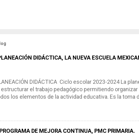
log
 PLANEACIÓN DIDÁCTICA, LA NUEVA ESCUELA MEXICA
NEACIÓN DIDÁCTICA Ciclo escolar 2023-2024 La planea
estructurar el trabajo pedagógico permitiendo organizar
os los elementos de la actividad educativa. Es la toma 
scribimos los elementos que se requieren en los proces
ón didáctica tiene las siguientes características: * Es e
pues lo orienta, le ayuda a tomar decisiones y a retroalime
es de logro, así como a las necesidades de los alumnos 
 PROGRAMA DE MEJORA CONTINUA, PMC PRIMARIA.
e, es decir permite realizar ajustes para mejorar los proc