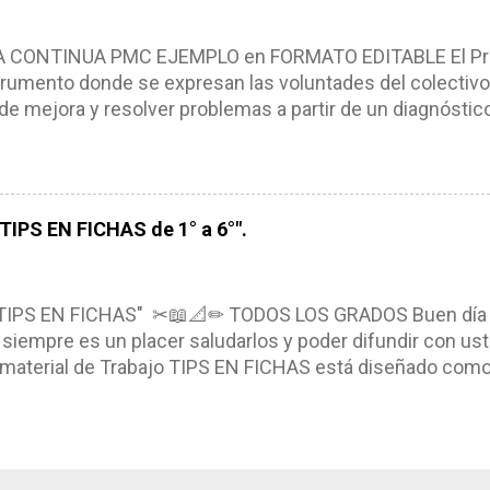
iembros de la comunidad educativa. Compañeros maestro
un excelente formato de planeación didáctica, el cual n
ONTINUA PMC EJEMPLO en FORMATO EDITABLE El Pro
rumento donde se expresan las voluntades del colectivo
de mejora y resolver problemas a partir de un diagnóstico
, niños y adolescentes (NNA). El Programa de Mejora Con
a partir de un diagnóstico amplio de las condiciones actua
ra, metas y acciones dirigidas a fortalecer los puntos fu
s de manera priorizada y en tiempos establecidos. CAR
IPS EN FICHAS de 1° a 6°".
NTINUA *Basarse en un diagnóstico escolar compartid
marcarse en una política de participación y colaboración
ntexto. *Ser multianual. *Tener un carácter flexible. *Con
TIPS EN FICHAS" ✂📖📐✏ TODOS LOS GRADOS Buen día
siempre es un placer saludarlos y poder difundir con ust
l material de Trabajo TIPS EN FICHAS está diseñado como u
eando, recortando y pegando en su libreta el material, el 
nocimientos. Compañeros que el día de hoy nos visitan e
aterial el cual contiene diversas actividades que nos p
ctividades planeadas. El archivo se encuentra en pdf y r