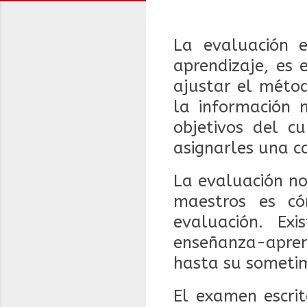
La evaluación 
aprendizaje, es
ajustar el méto
la información 
objetivos del c
asignarles una ca
La evaluación no
maestros es có
evaluación. Ex
enseñanza-apren
hasta su sometim
El examen escri