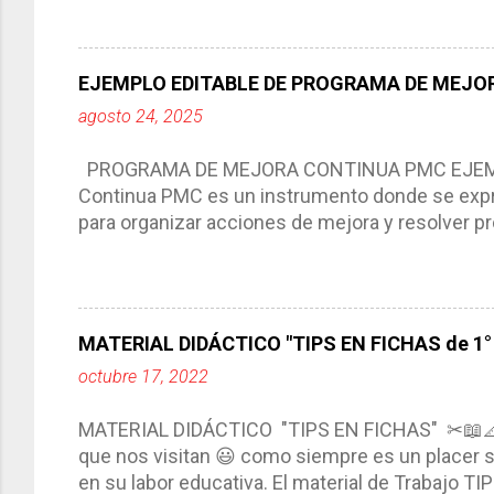
aprendizaje. La planeación didáctica tiene las 
del trabajo del docente, pues lo orienta, le ayud
Responde a los indicadores de logro, así como 
EJEMPLO EDITABLE DE PROGRAMA DE MEJOR
Tiene un carácter flexible, es decir permite rea
agosto 24, 2025
interacción de otros miembros de la comunida
compartimos con ustedes un excelente formato d
PROGRAMA DE MEJORA CONTINUA PMC EJEMPL
Continua PMC es un instrumento donde se expre
para organizar acciones de mejora y resolver pr
acciones para las niñas, niños y adolescentes 
concreta y realista que, a partir de un diagnóst
plantea objetivos de mejora, metas y acciones di
problemáticas escolares de manera priorizada
MATERIAL DIDÁCTICO "TIPS EN FICHAS de 1° a
PROGRAMA DE MEJORA CONTINUA *Basarse en un
octubre 17, 2022
comunidad educativa. *Enmarcarse en una políti
futuro. *Ajustarse al contexto. *Ser multianual.
MATERIAL DIDÁCTICO "TIPS EN FICHAS" ✂📖
estrategia de c...
que nos visitan 😃 como siempre es un placer sa
en su labor educativa. El material de Trabajo T