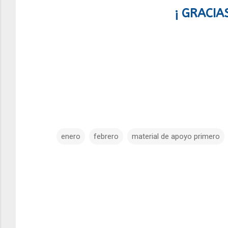
¡ GRACIA
enero
febrero
material de apoyo primero
C
o
m
e
n