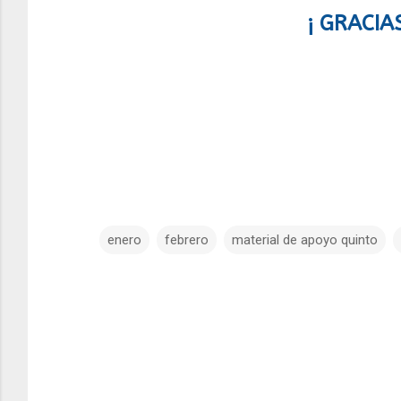
¡ GRACIA
enero
febrero
material de apoyo quinto
C
o
m
e
n