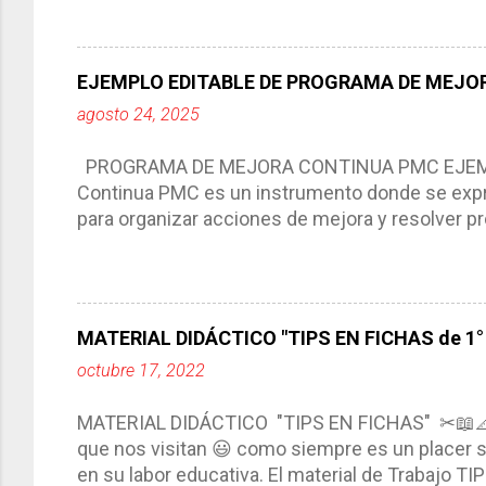
aprendizaje. La planeación didáctica tiene las 
del trabajo del docente, pues lo orienta, le ayud
Responde a los indicadores de logro, así como 
EJEMPLO EDITABLE DE PROGRAMA DE MEJOR
Tiene un carácter flexible, es decir permite rea
agosto 24, 2025
interacción de otros miembros de la comunida
compartimos con ustedes un excelente formato d
PROGRAMA DE MEJORA CONTINUA PMC EJEMPL
Continua PMC es un instrumento donde se expre
para organizar acciones de mejora y resolver pr
acciones para las niñas, niños y adolescentes 
concreta y realista que, a partir de un diagnóst
plantea objetivos de mejora, metas y acciones di
problemáticas escolares de manera priorizada
MATERIAL DIDÁCTICO "TIPS EN FICHAS de 1° a
PROGRAMA DE MEJORA CONTINUA *Basarse en un
octubre 17, 2022
comunidad educativa. *Enmarcarse en una políti
futuro. *Ajustarse al contexto. *Ser multianual.
MATERIAL DIDÁCTICO "TIPS EN FICHAS" ✂📖
estrategia de c...
que nos visitan 😃 como siempre es un placer sa
en su labor educativa. El material de Trabajo T