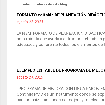
Entradas populares de este blog
FORMATO editable DE PLANEACIÓN DIDÁCTI
agosto 22, 2023
LA NEM FORMATO DE PLANEACIÓN DIDÁCTICA Cic
herramienta que ayuda a estructurar el trabajo
adecuada y coherente todos los elementos de la
por medio de la cual describimos los elemento
aprendizaje. La planeación didáctica tiene las 
del trabajo del docente, pues lo orienta, le ayud
Responde a los indicadores de logro, así como 
EJEMPLO EDITABLE DE PROGRAMA DE MEJOR
Tiene un carácter flexible, es decir permite rea
agosto 24, 2025
interacción de otros miembros de la comunida
compartimos con ustedes un excelente formato d
PROGRAMA DE MEJORA CONTINUA PMC EJEMPL
Continua PMC es un instrumento donde se expre
para organizar acciones de mejora y resolver pr