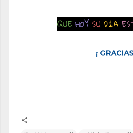
QUE
HOY
SU
DÍA
ES
¡ GRACIAS