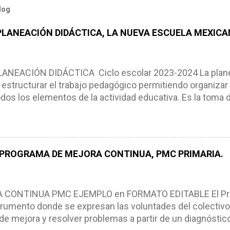
log
 PLANEACIÓN DIDÁCTICA, LA NUEVA ESCUELA MEXICA
NEACIÓN DIDÁCTICA Ciclo escolar 2023-2024 La planea
estructurar el trabajo pedagógico permitiendo organizar
os los elementos de la actividad educativa. Es la toma 
scribimos los elementos que se requieren en los proces
ón didáctica tiene las siguientes características: * Es e
pues lo orienta, le ayuda a tomar decisiones y a retroalime
es de logro, así como a las necesidades de los alumnos 
 PROGRAMA DE MEJORA CONTINUA, PMC PRIMARIA.
e, es decir permite realizar ajustes para mejorar los proc
iembros de la comunidad educativa. Compañeros maestro
un excelente formato de planeación didáctica, el cual n
ONTINUA PMC EJEMPLO en FORMATO EDITABLE El Pro
rumento donde se expresan las voluntades del colectivo
de mejora y resolver problemas a partir de un diagnóstico