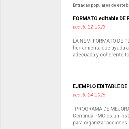
Entradas populares de este b
FORMATO editable DE
agosto 22, 2023
LA NEM FORMATO DE PLA
herramienta que ayuda a 
adecuada y coherente tod
por medio de la cual de
aprendizaje. La planeaci
del trabajo del docente, 
Responde a los indicador
EJEMPLO EDITABLE DE
Tiene un carácter flexibl
agosto 24, 2025
interacción de otros m
compartimos con ustedes 
PROGRAMA DE MEJORA C
Continua PMC es un inst
para organizar acciones 