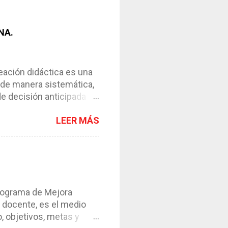
NA.
ción didáctica es una
 de manera sistemática,
de decisión anticipada
os de enseñanza-
LEER MÁS
l instrumento necesario
ntar el proceso. *
y de su contexto. *
esos. *Requiere de la
s en esta ocasión
os ser...
grama de Mejora
 docente, es el medio
, objetivos, metas y