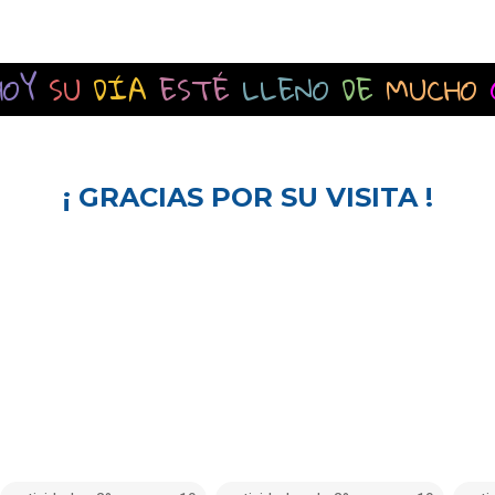
HOY
SU
DÍA
ESTÉ
LLENO
DE
MUCHO
¡ GRACIAS POR SU VISITA !