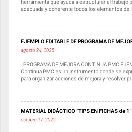
herramienta que ayuda a estructurar el trabajo
adecuada y coherente todos los elementos de la
por medio de la cual describimos los elemento
aprendizaje. La planeación didáctica tiene las 
del trabajo del docente, pues lo orienta, le ayud
Responde a los indicadores de logro, así como 
EJEMPLO EDITABLE DE PROGRAMA DE MEJOR
Tiene un carácter flexible, es decir permite rea
agosto 24, 2025
interacción de otros miembros de la comunida
compartimos con ustedes un excelente formato d
PROGRAMA DE MEJORA CONTINUA PMC EJEMPL
Continua PMC es un instrumento donde se expre
para organizar acciones de mejora y resolver pr
acciones para las niñas, niños y adolescentes 
concreta y realista que, a partir de un diagnóst
plantea objetivos de mejora, metas y acciones di
problemáticas escolares de manera priorizada
MATERIAL DIDÁCTICO "TIPS EN FICHAS de 1° a
PROGRAMA DE MEJORA CONTINUA *Basarse en un
octubre 17, 2022
comunidad educativa. *Enmarcarse en una políti
futuro. *Ajustarse al contexto. *Ser multianual.