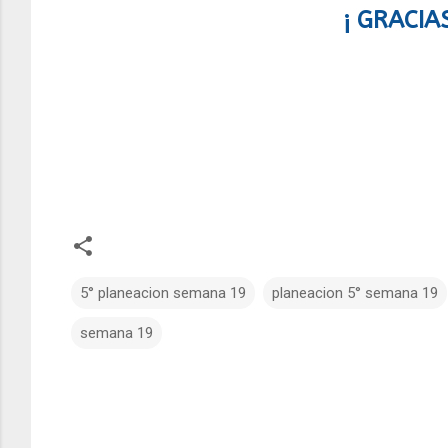
¡ GRACIA
5° planeacion semana 19
planeacion 5° semana 19
semana 19
C
o
m