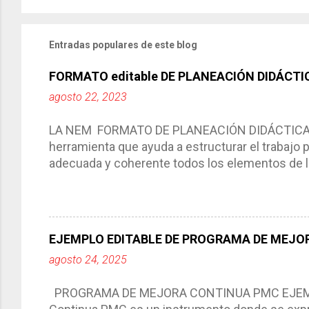
Entradas populares de este blog
FORMATO editable DE PLANEACIÓN DIDÁCTI
agosto 22, 2023
LA NEM FORMATO DE PLANEACIÓN DIDÁCTICA Cic
herramienta que ayuda a estructurar el trabajo
adecuada y coherente todos los elementos de la
por medio de la cual describimos los elemento
aprendizaje. La planeación didáctica tiene las 
del trabajo del docente, pues lo orienta, le ayud
Responde a los indicadores de logro, así como 
EJEMPLO EDITABLE DE PROGRAMA DE MEJOR
Tiene un carácter flexible, es decir permite rea
agosto 24, 2025
interacción de otros miembros de la comunida
compartimos con ustedes un excelente formato d
PROGRAMA DE MEJORA CONTINUA PMC EJEMPL