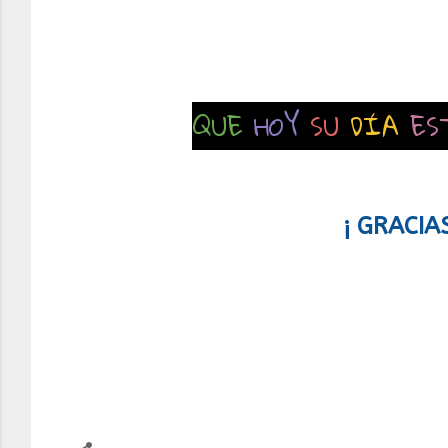
QUE
HOY
SU
DÍA
ES
¡ GRACIA