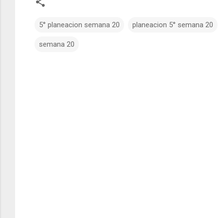
5° planeacion semana 20
planeacion 5° semana 20
semana 20
C
o
m
e
n
t
a
r
i
o
s