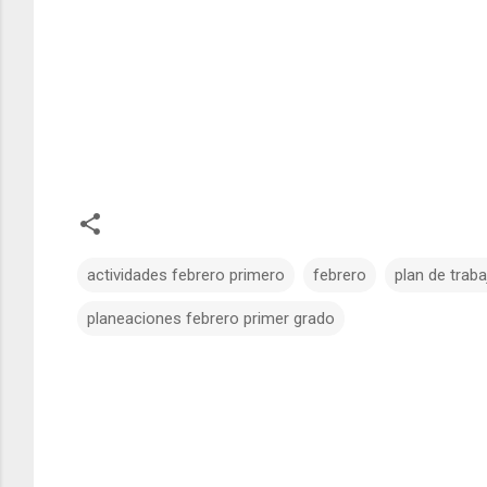
actividades febrero primero
febrero
plan de traba
planeaciones febrero primer grado
C
o
m
e