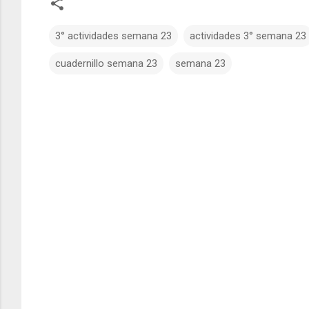
3° actividades semana 23
actividades 3° semana 23
cuadernillo semana 23
semana 23
C
o
m
e
n
t
a
r
i
o
s