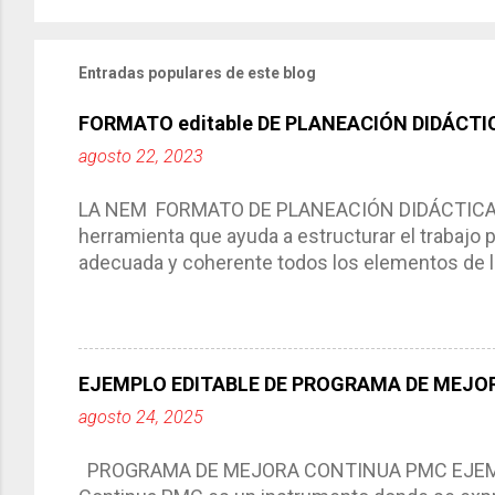
Entradas populares de este blog
FORMATO editable DE PLANEACIÓN DIDÁCTI
agosto 22, 2023
LA NEM FORMATO DE PLANEACIÓN DIDÁCTICA Cic
herramienta que ayuda a estructurar el trabajo
adecuada y coherente todos los elementos de la
por medio de la cual describimos los elemento
aprendizaje. La planeación didáctica tiene las 
del trabajo del docente, pues lo orienta, le ayud
Responde a los indicadores de logro, así como 
EJEMPLO EDITABLE DE PROGRAMA DE MEJOR
Tiene un carácter flexible, es decir permite rea
agosto 24, 2025
interacción de otros miembros de la comunida
compartimos con ustedes un excelente formato d
PROGRAMA DE MEJORA CONTINUA PMC EJEMPL