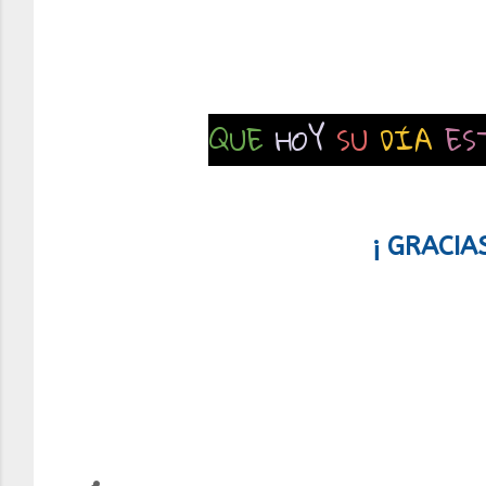
QUE
HOY
SU
DÍA
ES
¡ GRACIA