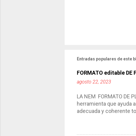
Entradas populares de este b
FORMATO editable DE
agosto 22, 2023
LA NEM FORMATO DE PLA
herramienta que ayuda a 
adecuada y coherente tod
por medio de la cual de
aprendizaje. La planeaci
del trabajo del docente, 