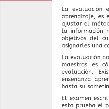
La evaluación 
aprendizaje, es
ajustar el méto
la información 
objetivos del c
asignarles una ca
La evaluación no
maestros es có
evaluación. Ex
enseñanza-apren
hasta su sometim
El examen escri
esta prueba el p