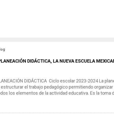
log
 PLANEACIÓN DIDÁCTICA, LA NUEVA ESCUELA MEXICA
NEACIÓN DIDÁCTICA Ciclo escolar 2023-2024 La planea
estructurar el trabajo pedagógico permitiendo organizar
os los elementos de la actividad educativa. Es la toma 
scribimos los elementos que se requieren en los proces
ón didáctica tiene las siguientes características: * Es e
pues lo orienta, le ayuda a tomar decisiones y a retroalime