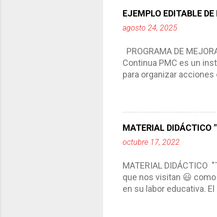
Responde a los indicador
EJEMPLO EDITABLE DE
Tiene un carácter flexibl
agosto 24, 2025
interacción de otros m
compartimos con ustedes 
PROGRAMA DE MEJORA C
Continua PMC es un inst
para organizar acciones 
acciones para las niñas
concreta y realista que, 
plantea objetivos de mejo
problemáticas escolare
MATERIAL DIDÁCTICO "T
PROGRAMA DE MEJORA CO
octubre 17, 2022
comunidad educativa. *En
futuro. *Ajustarse al co
MATERIAL DIDÁCTICO "
estrategia de c...
que nos visitan 😃 como 
en su labor educativa. E
diario del maestro, color
amena y creativa los co