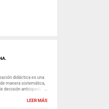
NA.
ción didáctica es una
 de manera sistemática,
de decisión anticipada
os de enseñanza-
LEER MÁS
l instrumento necesario
ntar el proceso. *