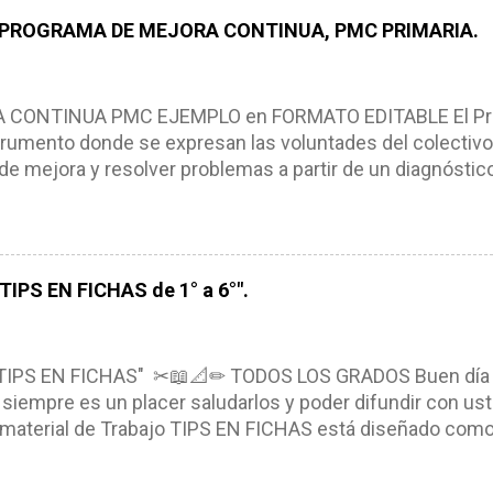
es de logro, así como a las necesidades de los alumnos 
 PROGRAMA DE MEJORA CONTINUA, PMC PRIMARIA.
e, es decir permite realizar ajustes para mejorar los proc
iembros de la comunidad educativa. Compañeros maestro
un excelente formato de planeación didáctica, el cual n
ONTINUA PMC EJEMPLO en FORMATO EDITABLE El Pro
rumento donde se expresan las voluntades del colectivo
de mejora y resolver problemas a partir de un diagnóstico
, niños y adolescentes (NNA). El Programa de Mejora Con
a partir de un diagnóstico amplio de las condiciones actua
ra, metas y acciones dirigidas a fortalecer los puntos fu
s de manera priorizada y en tiempos establecidos. CAR
IPS EN FICHAS de 1° a 6°".
NTINUA *Basarse en un diagnóstico escolar compartid
marcarse en una política de participación y colaboración
ntexto. *Ser multianual. *Tener un carácter flexible. *Con
TIPS EN FICHAS" ✂📖📐✏ TODOS LOS GRADOS Buen día
siempre es un placer saludarlos y poder difundir con ust
l material de Trabajo TIPS EN FICHAS está diseñado como u
eando, recortando y pegando en su libreta el material, el 
nocimientos. Compañeros que el día de hoy nos visitan e