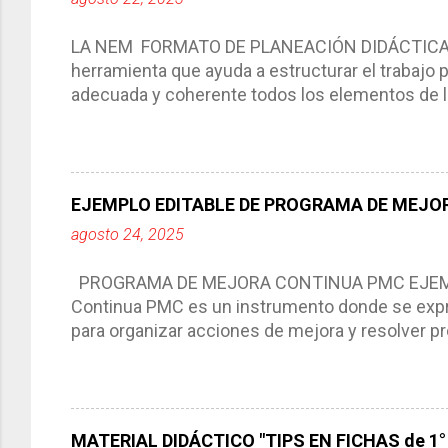
LA NEM FORMATO DE PLANEACIÓN DIDÁCTICA Cic
herramienta que ayuda a estructurar el trabajo
adecuada y coherente todos los elementos de la
por medio de la cual describimos los elemento
aprendizaje. La planeación didáctica tiene las 
del trabajo del docente, pues lo orienta, le ayud
Responde a los indicadores de logro, así como 
EJEMPLO EDITABLE DE PROGRAMA DE MEJOR
Tiene un carácter flexible, es decir permite rea
agosto 24, 2025
interacción de otros miembros de la comunida
compartimos con ustedes un excelente formato d
PROGRAMA DE MEJORA CONTINUA PMC EJEMPL
Continua PMC es un instrumento donde se expre
para organizar acciones de mejora y resolver pr
acciones para las niñas, niños y adolescentes 
concreta y realista que, a partir de un diagnóst
plantea objetivos de mejora, metas y acciones di
problemáticas escolares de manera priorizada
MATERIAL DIDÁCTICO "TIPS EN FICHAS de 1° a