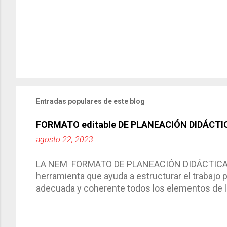
Entradas populares de este blog
FORMATO editable DE PLANEACIÓN DIDÁCTI
agosto 22, 2023
LA NEM FORMATO DE PLANEACIÓN DIDÁCTICA Cic
herramienta que ayuda a estructurar el trabajo
adecuada y coherente todos los elementos de la
por medio de la cual describimos los elemento
aprendizaje. La planeación didáctica tiene las 
del trabajo del docente, pues lo orienta, le ayud