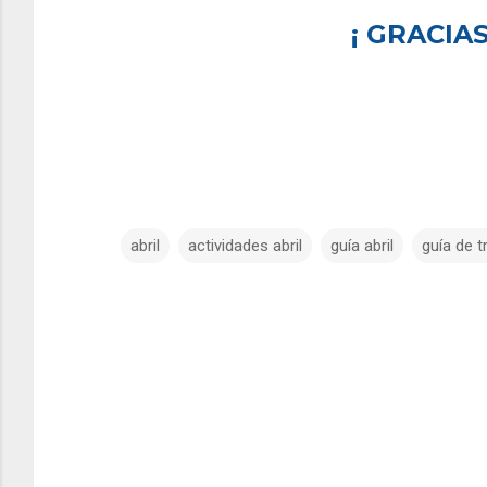
¡ GRACIAS
abril
actividades abril
guía abril
guía de t
C
o
m
e
n
t
a