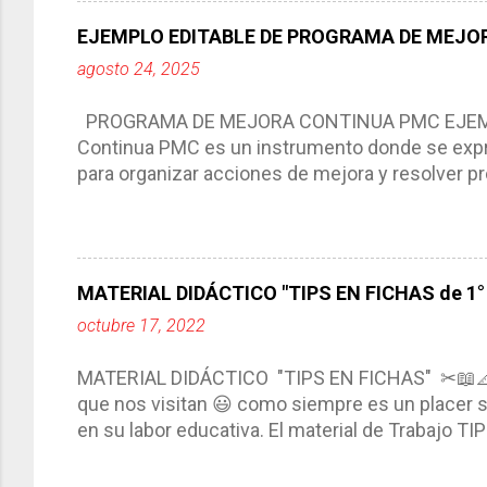
Responde a los indicadores de logro, así como 
EJEMPLO EDITABLE DE PROGRAMA DE MEJOR
Tiene un carácter flexible, es decir permite rea
agosto 24, 2025
interacción de otros miembros de la comunida
compartimos con ustedes un excelente formato d
PROGRAMA DE MEJORA CONTINUA PMC EJEMPL
Continua PMC es un instrumento donde se expre
para organizar acciones de mejora y resolver pr
acciones para las niñas, niños y adolescentes 
concreta y realista que, a partir de un diagnóst
plantea objetivos de mejora, metas y acciones di
problemáticas escolares de manera priorizada
MATERIAL DIDÁCTICO "TIPS EN FICHAS de 1° a
PROGRAMA DE MEJORA CONTINUA *Basarse en un
octubre 17, 2022
comunidad educativa. *Enmarcarse en una políti
futuro. *Ajustarse al contexto. *Ser multianual.
MATERIAL DIDÁCTICO "TIPS EN FICHAS" ✂📖
estrategia de c...
que nos visitan 😃 como siempre es un placer sa
en su labor educativa. El material de Trabajo T
diario del maestro, coloreando, recortando y peg
amena y creativa los conocimientos. Compañero