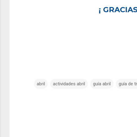
¡ GRACIAS
abril
actividades abril
guía abril
guía de t
C
o
m
e
n