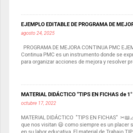
aprendizaje. La planeación didáctica tiene las 
del trabajo del docente, pues lo orienta, le ayud
Responde a los indicadores de logro, así como 
EJEMPLO EDITABLE DE PROGRAMA DE MEJOR
Tiene un carácter flexible, es decir permite rea
agosto 24, 2025
interacción de otros miembros de la comunida
compartimos con ustedes un excelente formato d
PROGRAMA DE MEJORA CONTINUA PMC EJEMPL
Continua PMC es un instrumento donde se expre
para organizar acciones de mejora y resolver pr
acciones para las niñas, niños y adolescentes 
concreta y realista que, a partir de un diagnóst
plantea objetivos de mejora, metas y acciones di
problemáticas escolares de manera priorizada
MATERIAL DIDÁCTICO "TIPS EN FICHAS de 1° a
PROGRAMA DE MEJORA CONTINUA *Basarse en un
octubre 17, 2022
comunidad educativa. *Enmarcarse en una políti
futuro. *Ajustarse al contexto. *Ser multianual.
MATERIAL DIDÁCTICO "TIPS EN FICHAS" ✂📖
estrategia de c...
que nos visitan 😃 como siempre es un placer sa
en su labor educativa. El material de Trabajo T