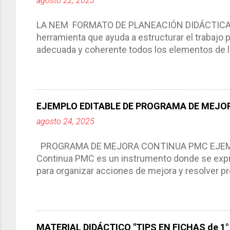
agosto 22, 2023
LA NEM FORMATO DE PLANEACIÓN DIDÁCTICA Cic
herramienta que ayuda a estructurar el trabajo
adecuada y coherente todos los elementos de la
por medio de la cual describimos los elemento
aprendizaje. La planeación didáctica tiene las 
del trabajo del docente, pues lo orienta, le ayud
Responde a los indicadores de logro, así como 
EJEMPLO EDITABLE DE PROGRAMA DE MEJOR
Tiene un carácter flexible, es decir permite rea
agosto 24, 2025
interacción de otros miembros de la comunida
compartimos con ustedes un excelente formato d
PROGRAMA DE MEJORA CONTINUA PMC EJEMPL
Continua PMC es un instrumento donde se expre
para organizar acciones de mejora y resolver pr
acciones para las niñas, niños y adolescentes 
concreta y realista que, a partir de un diagnóst
plantea objetivos de mejora, metas y acciones di
problemáticas escolares de manera priorizada
MATERIAL DIDÁCTICO "TIPS EN FICHAS de 1° a