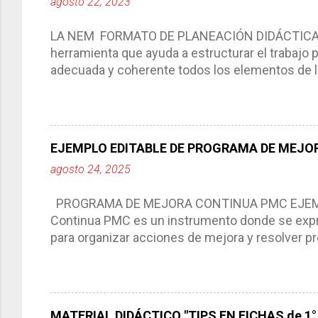
agosto 22, 2023
LA NEM FORMATO DE PLANEACIÓN DIDÁCTICA Cic
herramienta que ayuda a estructurar el trabajo
adecuada y coherente todos los elementos de la
por medio de la cual describimos los elemento
aprendizaje. La planeación didáctica tiene las 
del trabajo del docente, pues lo orienta, le ayud
Responde a los indicadores de logro, así como 
EJEMPLO EDITABLE DE PROGRAMA DE MEJOR
Tiene un carácter flexible, es decir permite rea
agosto 24, 2025
interacción de otros miembros de la comunida
compartimos con ustedes un excelente formato d
PROGRAMA DE MEJORA CONTINUA PMC EJEMPL
Continua PMC es un instrumento donde se expre
para organizar acciones de mejora y resolver pr
acciones para las niñas, niños y adolescentes 
concreta y realista que, a partir de un diagnóst
plantea objetivos de mejora, metas y acciones di
problemáticas escolares de manera priorizada
MATERIAL DIDÁCTICO "TIPS EN FICHAS de 1° a