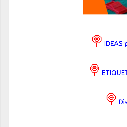
🍭
IDEAS p
🍭
ETIQUE
🍭
Di