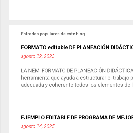
Entradas populares de este blog
FORMATO editable DE PLANEACIÓN DIDÁCTI
agosto 22, 2023
LA NEM FORMATO DE PLANEACIÓN DIDÁCTICA Cic
herramienta que ayuda a estructurar el trabajo
adecuada y coherente todos los elementos de la
por medio de la cual describimos los elemento
aprendizaje. La planeación didáctica tiene las 
del trabajo del docente, pues lo orienta, le ayud
Responde a los indicadores de logro, así como 
EJEMPLO EDITABLE DE PROGRAMA DE MEJOR
Tiene un carácter flexible, es decir permite rea
agosto 24, 2025
interacción de otros miembros de la comunida