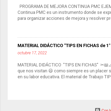
compartimos con ustedes un excelente formato d
PROGRAMA DE MEJORA CONTINUA PMC EJEMPL
Continua PMC es un instrumento donde se expre
para organizar acciones de mejora y resolver pr
acciones para las niñas, niños y adolescentes 
concreta y realista que, a partir de un diagnóst
plantea objetivos de mejora, metas y acciones di
problemáticas escolares de manera priorizada
MATERIAL DIDÁCTICO "TIPS EN FICHAS de 1° a
PROGRAMA DE MEJORA CONTINUA *Basarse en un
octubre 17, 2022
comunidad educativa. *Enmarcarse en una políti
futuro. *Ajustarse al contexto. *Ser multianual.
MATERIAL DIDÁCTICO "TIPS EN FICHAS" ✂📖
estrategia de c...
que nos visitan 😃 como siempre es un placer sa
en su labor educativa. El material de Trabajo T
diario del maestro, coloreando, recortando y peg
amena y creativa los conocimientos. Compañero
ustedes este excelente material el cual contie
complementar nuestras actividades planeadas. E
solo debemos seleccionar la ficha de trabajo
Con la