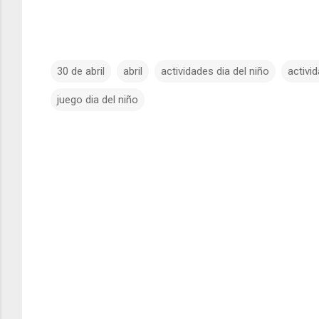
30 de abril
abril
actividades dia del niño
activid
juego dia del niño
C
o
m
e
n
t
a
r
i
o