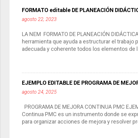
FORMATO editable DE PLANEACIÓN DIDÁCTI
agosto 22, 2023
LA NEM FORMATO DE PLANEACIÓN DIDÁCTICA Cic
herramienta que ayuda a estructurar el trabajo
adecuada y coherente todos los elementos de la
por medio de la cual describimos los elemento
aprendizaje. La planeación didáctica tiene las 
del trabajo del docente, pues lo orienta, le ayud
Responde a los indicadores de logro, así como 
EJEMPLO EDITABLE DE PROGRAMA DE MEJOR
Tiene un carácter flexible, es decir permite rea
agosto 24, 2025
interacción de otros miembros de la comunida
compartimos con ustedes un excelente formato d
PROGRAMA DE MEJORA CONTINUA PMC EJEMPL
Continua PMC es un instrumento donde se expre
para organizar acciones de mejora y resolver pr
acciones para las niñas, niños y adolescentes 
concreta y realista que, a partir de un diagnóst