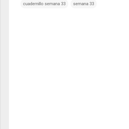
cuadernillo semana 33
semana 33
C
o
m
e
n
t
a
r
i
o
s