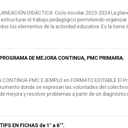
NEACIÓN DIDÁCTICA Ciclo escolar 2023-2024 La planea
estructurar el trabajo pedagógico permitiendo organizar
os los elementos de la actividad educativa. Es la toma 
scribimos los elementos que se requieren en los proces
ón didáctica tiene las siguientes características: * Es e
pues lo orienta, le ayuda a tomar decisiones y a retroalime
es de logro, así como a las necesidades de los alumnos 
 PROGRAMA DE MEJORA CONTINUA, PMC PRIMARIA.
e, es decir permite realizar ajustes para mejorar los proc
iembros de la comunidad educativa. Compañeros maestro
un excelente formato de planeación didáctica, el cual n
ONTINUA PMC EJEMPLO en FORMATO EDITABLE El Pro
rumento donde se expresan las voluntades del colectivo
de mejora y resolver problemas a partir de un diagnóstico
, niños y adolescentes (NNA). El Programa de Mejora Con
a partir de un diagnóstico amplio de las condiciones actua
ra, metas y acciones dirigidas a fortalecer los puntos fu
s de manera priorizada y en tiempos establecidos. CAR
IPS EN FICHAS de 1° a 6°".