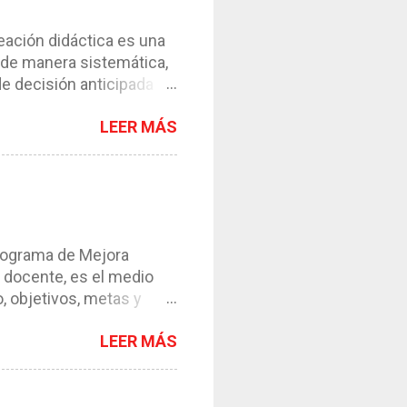
ción didáctica es una
 de manera sistemática,
de decisión anticipada
os de enseñanza-
LEER MÁS
l instrumento necesario
ntar el proceso. *
y de su contexto. *
esos. *Requiere de la
s en esta ocasión
os ser...
grama de Mejora
 docente, es el medio
, objetivos, metas y
tinua es una propuesta
LEER MÁS
les de la escuela,
ertes y resolver las
ACTERÍSTICAS DEL