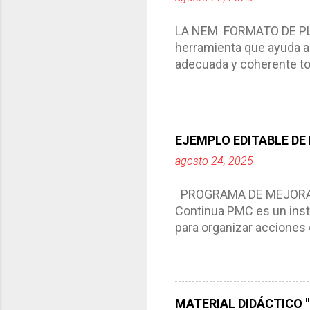
LA NEM FORMATO DE PLA
herramienta que ayuda a 
adecuada y coherente tod
por medio de la cual de
aprendizaje. La planeaci
del trabajo del docente, 
Responde a los indicador
EJEMPLO EDITABLE DE
Tiene un carácter flexibl
agosto 24, 2025
interacción de otros m
compartimos con ustedes 
PROGRAMA DE MEJORA C
Continua PMC es un inst
para organizar acciones 
acciones para las niñas
concreta y realista que, 
plantea objetivos de mejo
problemáticas escolare
MATERIAL DIDÁCTICO "T