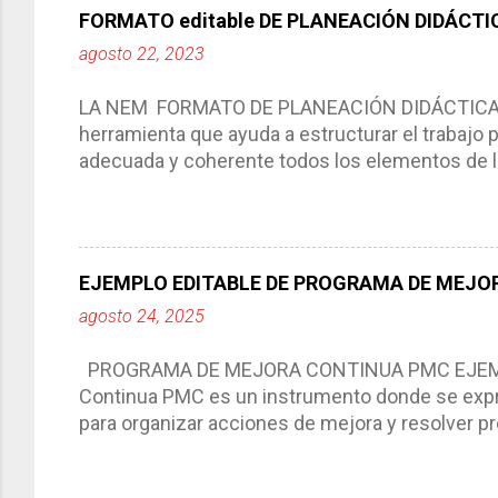
FORMATO editable DE PLANEACIÓN DIDÁCTI
agosto 22, 2023
LA NEM FORMATO DE PLANEACIÓN DIDÁCTICA Cic
herramienta que ayuda a estructurar el trabajo
adecuada y coherente todos los elementos de la
por medio de la cual describimos los elemento
aprendizaje. La planeación didáctica tiene las 
del trabajo del docente, pues lo orienta, le ayud
Responde a los indicadores de logro, así como 
EJEMPLO EDITABLE DE PROGRAMA DE MEJOR
Tiene un carácter flexible, es decir permite rea
agosto 24, 2025
interacción de otros miembros de la comunida
compartimos con ustedes un excelente formato d
PROGRAMA DE MEJORA CONTINUA PMC EJEMPL
Continua PMC es un instrumento donde se expre
para organizar acciones de mejora y resolver pr
acciones para las niñas, niños y adolescentes 
concreta y realista que, a partir de un diagnóst