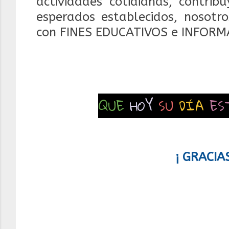
actividades cotidianas, contrib
esperados establecidos, nosotr
con FINES EDUCATIVOS e INFORM
QUE
HOY
SU
DÍA
ES
¡ GRACIA