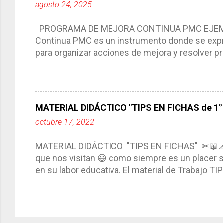
agosto 24, 2025
interacción de otros miembros de la comunida
compartimos con ustedes un excelente formato d
PROGRAMA DE MEJORA CONTINUA PMC EJEMPL
Continua PMC es un instrumento donde se expre
para organizar acciones de mejora y resolver pr
acciones para las niñas, niños y adolescentes 
concreta y realista que, a partir de un diagnóst
plantea objetivos de mejora, metas y acciones di
problemáticas escolares de manera priorizada
MATERIAL DIDÁCTICO "TIPS EN FICHAS de 1° a
PROGRAMA DE MEJORA CONTINUA *Basarse en un
octubre 17, 2022
comunidad educativa. *Enmarcarse en una políti
futuro. *Ajustarse al contexto. *Ser multianual.
MATERIAL DIDÁCTICO "TIPS EN FICHAS" ✂📖
estrategia de c...
que nos visitan 😃 como siempre es un placer sa
en su labor educativa. El material de Trabajo T
diario del maestro, coloreando, recortando y peg
amena y creativa los conocimientos. Compañero
ustedes este excelente material el cual contie
complementar nuestras actividades planeadas. E