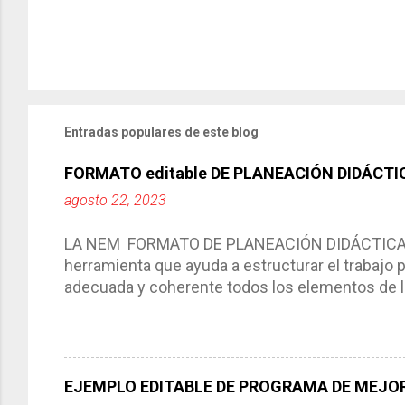
Entradas populares de este blog
FORMATO editable DE PLANEACIÓN DIDÁCTI
agosto 22, 2023
LA NEM FORMATO DE PLANEACIÓN DIDÁCTICA Cic
herramienta que ayuda a estructurar el trabajo
adecuada y coherente todos los elementos de la
por medio de la cual describimos los elemento
aprendizaje. La planeación didáctica tiene las 
del trabajo del docente, pues lo orienta, le ayud
Responde a los indicadores de logro, así como 
EJEMPLO EDITABLE DE PROGRAMA DE MEJOR
Tiene un carácter flexible, es decir permite rea