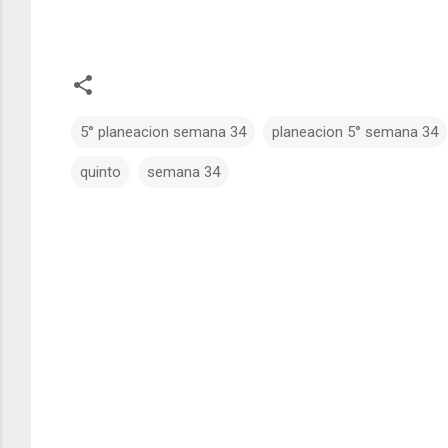
5° planeacion semana 34
planeacion 5° semana 34
quinto
semana 34
C
o
m
e
n
t
a
r