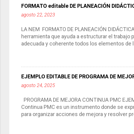
FORMATO editable DE PLANEACIÓN DIDÁCTI
agosto 22, 2023
LA NEM FORMATO DE PLANEACIÓN DIDÁCTICA Cic
herramienta que ayuda a estructurar el trabajo
adecuada y coherente todos los elementos de la
por medio de la cual describimos los elemento
aprendizaje. La planeación didáctica tiene las 
del trabajo del docente, pues lo orienta, le ayud
Responde a los indicadores de logro, así como 
EJEMPLO EDITABLE DE PROGRAMA DE MEJOR
Tiene un carácter flexible, es decir permite rea
agosto 24, 2025
interacción de otros miembros de la comunida
compartimos con ustedes un excelente formato d
PROGRAMA DE MEJORA CONTINUA PMC EJEMPL
Continua PMC es un instrumento donde se expre
para organizar acciones de mejora y resolver pr
acciones para las niñas, niños y adolescentes 
concreta y realista que, a partir de un diagnóst