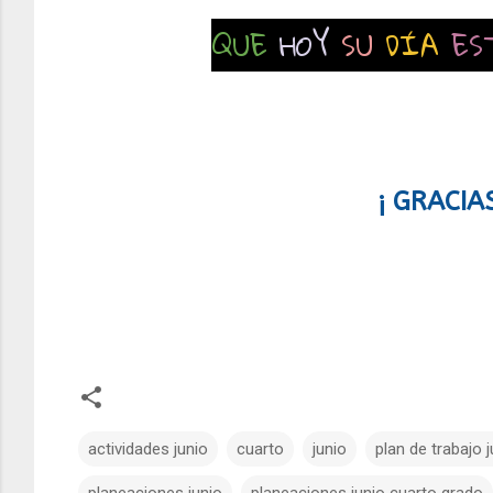
QUE
HOY
SU
DÍA
ES
¡ GRACIA
actividades junio
cuarto
junio
plan de trabajo j