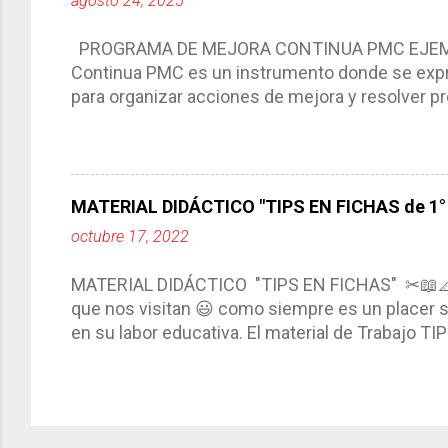
agosto 24, 2025
interacción de otros miembros de la comunida
compartimos con ustedes un excelente formato d
PROGRAMA DE MEJORA CONTINUA PMC EJEMPL
Continua PMC es un instrumento donde se expre
para organizar acciones de mejora y resolver pr
acciones para las niñas, niños y adolescentes 
concreta y realista que, a partir de un diagnóst
plantea objetivos de mejora, metas y acciones di
problemáticas escolares de manera priorizada
MATERIAL DIDÁCTICO "TIPS EN FICHAS de 1° a
PROGRAMA DE MEJORA CONTINUA *Basarse en un
octubre 17, 2022
comunidad educativa. *Enmarcarse en una políti
futuro. *Ajustarse al contexto. *Ser multianual.
MATERIAL DIDÁCTICO "TIPS EN FICHAS" ✂📖
estrategia de c...
que nos visitan 😃 como siempre es un placer sa
en su labor educativa. El material de Trabajo T
diario del maestro, coloreando, recortando y peg
amena y creativa los conocimientos. Compañero
ustedes este excelente material el cual contie
complementar nuestras actividades planeadas. E