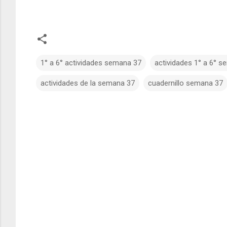
1° a 6° actividades semana 37
actividades 1° a 6° 
actividades de la semana 37
cuadernillo semana 37
C
o
m
e
n
t
a
r
i