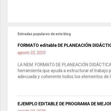
Entradas populares de este blog
FORMATO editable DE PLANEACIÓN DIDÁCTI
agosto 22, 2023
LA NEM FORMATO DE PLANEACIÓN DIDÁCTICA Cic
herramienta que ayuda a estructurar el trabajo
adecuada y coherente todos los elementos de la
por medio de la cual describimos los elemento
aprendizaje. La planeación didáctica tiene las 
del trabajo del docente, pues lo orienta, le ayud
Responde a los indicadores de logro, así como 
EJEMPLO EDITABLE DE PROGRAMA DE MEJOR
Tiene un carácter flexible, es decir permite rea