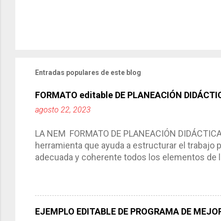
Entradas populares de este blog
FORMATO editable DE PLANEACIÓN DIDÁCTI
agosto 22, 2023
LA NEM FORMATO DE PLANEACIÓN DIDÁCTICA Cic
herramienta que ayuda a estructurar el trabajo
adecuada y coherente todos los elementos de la
por medio de la cual describimos los elemento
aprendizaje. La planeación didáctica tiene las 
del trabajo del docente, pues lo orienta, le ayud
Responde a los indicadores de logro, así como 
EJEMPLO EDITABLE DE PROGRAMA DE MEJOR
Tiene un carácter flexible, es decir permite rea