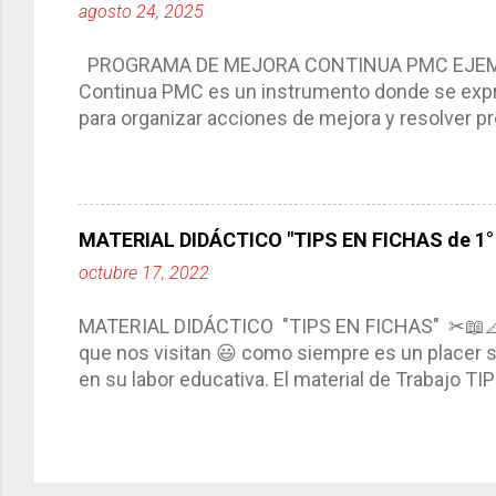
agosto 24, 2025
interacción de otros miembros de la comunida
compartimos con ustedes un excelente formato d
PROGRAMA DE MEJORA CONTINUA PMC EJEMPL
Continua PMC es un instrumento donde se expre
para organizar acciones de mejora y resolver pr
acciones para las niñas, niños y adolescentes 
concreta y realista que, a partir de un diagnóst
plantea objetivos de mejora, metas y acciones di
problemáticas escolares de manera priorizada
MATERIAL DIDÁCTICO "TIPS EN FICHAS de 1° a
PROGRAMA DE MEJORA CONTINUA *Basarse en un
octubre 17, 2022
comunidad educativa. *Enmarcarse en una políti
futuro. *Ajustarse al contexto. *Ser multianual.
MATERIAL DIDÁCTICO "TIPS EN FICHAS" ✂📖
estrategia de c...
que nos visitan 😃 como siempre es un placer sa
en su labor educativa. El material de Trabajo T
diario del maestro, coloreando, recortando y peg
amena y creativa los conocimientos. Compañero
ustedes este excelente material el cual contie
complementar nuestras actividades planeadas. E