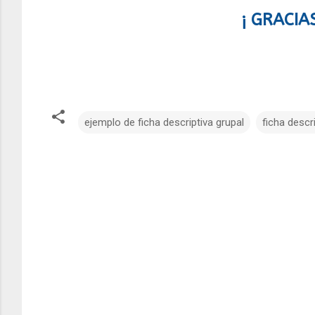
¡ GRACIA
ejemplo de ficha descriptiva grupal
ficha descr
C
o
m
e
n
t
a
r